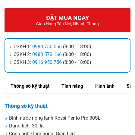
ĐẶT MUA NGAY
Giao Hàng Tận Nơi, Nhanh Chóng
CSKH 1:
0983 750 566
(8:00 - 18:00)
CSKH 2:
0983 573 166
(8:00 - 18:00)
CSKH 3:
0916 950 756
(8:00 - 18:00)
Thông số kỹ thuật
Tính năng
Hình ảnh
Sản
Thông số kỹ thuật
Bình nước nóng lạnh Rossi Perito Pro 30SL
Dung tích: 30 lít
Công nghệ làm nóng: Gián tiếp