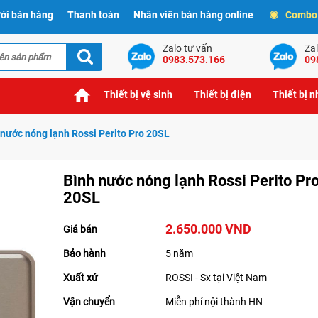
ới bán hàng
Thanh toán
Nhân viên bán hàng online
Combo t
Zalo tư vấn
Zal
0983.573.166
09
Thiết bị vệ sinh
Thiết bị điện
Thiết bị 
 nước nóng lạnh Rossi Perito Pro 20SL
Bình nước nóng lạnh Rossi Perito Pr
20SL
2.650.000 VND
Giá bán
Bảo hành
5 năm
Xuất xứ
ROSSI - Sx tại Việt Nam
Vận chuyển
Miễn phí nội thành HN