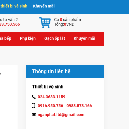
hiết bị vệ sinh
Khuyến mãi
o tư vấn 2
Có
0
sản phẩm
83.750.566
Tổng:
0
VNĐ
nhà bếp
Phụ kiện
Gạch ốp lát
Khuyến mãi
Thông tin liên hệ
o
Thiết bị vệ sinh
024.3633.1159
-
0916.950.756
0983.573.166
nganphat.ltd@gmail.com