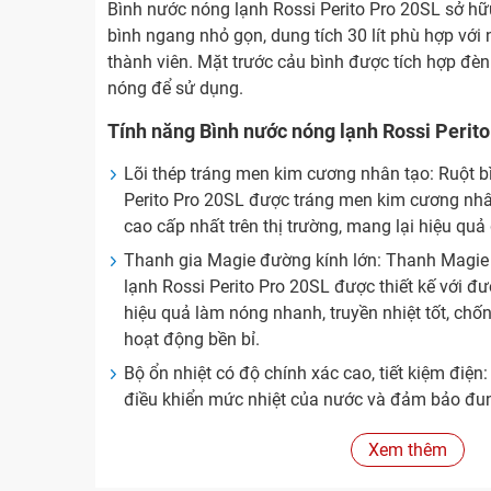
Bình nước nóng lạnh Rossi Perito Pro 20SL sở hữ
bình ngang nhỏ gọn, dung tích 30 lít phù hợp với 
thành viên. Mặt trước cảu bình được tích hợp đè
nóng để sử dụng.
Tính năng Bình nước nóng lạnh Rossi Perit
Lõi thép tráng men kim cương nhân tạo: Ruột bì
Perito Pro 20SL được tráng men kim cương nhân
cao cấp nhất trên thị trường, mang lại hiệu quả g
Thanh gia Magie đường kính lớn: Thanh Magie g
lạnh Rossi Perito Pro 20SL được thiết kế với đ
hiệu quả làm nóng nhanh, truyền nhiệt tốt, chố
hoạt động bền bỉ.
Bộ ổn nhiệt có độ chính xác cao, tiết kiệm điện
điều khiển mức nhiệt của nước và đảm bảo đu
mong muốn. Bộ ổn nhiệt của bình nóng lạnh Ros
Xem thêm
được nhập khẩu từ tập đoàn Cotherm (Pháp), 
cao và tiết kiệm điện.