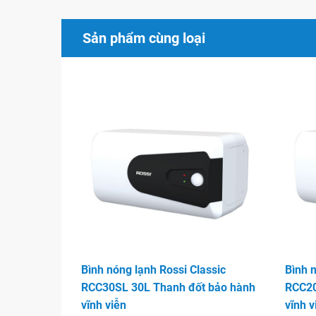
An toàn tuyệt đối với bộ chống rò điện siêu nh
của bình nóng lạnh Rossi giá rẻ Perito Pro là gi
Sản phẩm cùng loại
nhanh chóng phát hiện rò điện, giúp người dùng
tình huống rò điện, chập điện.
Hình ảnh
Bình nóng lạnh Rossi Classic
Bình n
RCC30SL 30L Thanh đốt bảo hành
RCC20
vĩnh viễn
vĩnh v