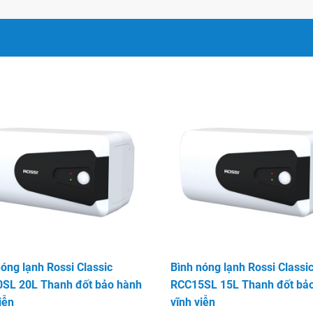
ạy: Bộ chống rò điện ELCB
ải pháp tối ưu, siêu nhạy và
 an toàn tuyệt đối với các
óng lạnh Rossi Classic
Bình nóng lạnh Rossi Classi
SL 20L Thanh đốt bảo hành
RCC15SL 15L Thanh đốt bả
iễn
vĩnh viễn