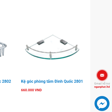
c 2802
Kệ góc phòng tắm Đình Quốc 2801
Gmail hỗ trợ
nganphat.ltd
660.000 VND