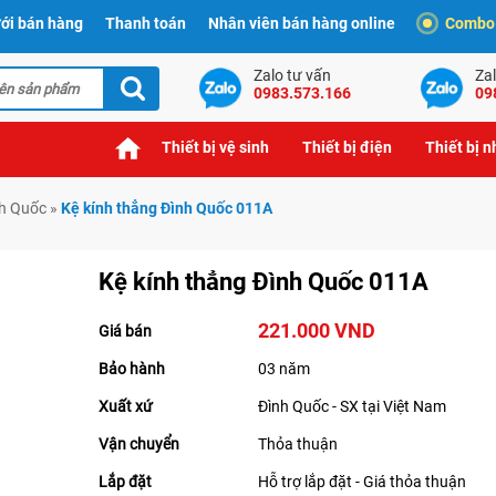
ới bán hàng
Thanh toán
Nhân viên bán hàng online
Combo t
Zalo tư vấn
Zal
0983.573.166
09
Thiết bị vệ sinh
Thiết bị điện
Thiết bị 
nh Quốc
»
Kệ kính thẳng Đình Quốc 011A
Kệ kính thẳng Đình Quốc 011A
221.000 VND
Giá bán
Bảo hành
03 năm
Xuất xứ
Đình Quốc - SX tại Việt Nam
Vận chuyển
Thỏa thuận
Lắp đặt
Hỗ trợ lắp đặt - Giá thỏa thuận