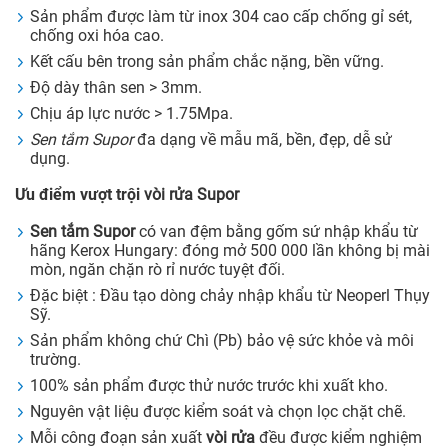
Sản phẩm được làm từ inox 304 cao cấp chống gỉ sét,
chống oxi hóa cao.
Kết cấu bên trong sản phẩm chắc nặng, bền vững.
Độ dày thân sen > 3mm.
Chịu áp lực nước > 1.75Mpa.
Sen tắm Supor
đa dạng về mẫu mã, bền, đẹp, dễ sử
dụng.
Ưu điểm vượt trội
vòi rửa Supor
Sen tắm Supor
có van đệm bằng gốm sứ nhập khẩu từ
hãng Kerox Hungary: đóng mở 500 000 lần không bị mài
mòn, ngăn chặn rò rỉ nước tuyệt đối.
Đặc biệt : Đầu tạo dòng chảy nhập khẩu từ Neoperl Thụy
Sỹ.
Sản phẩm không chứ Chì (Pb) bảo vệ sức khỏe và môi
trường.
100% sản phẩm được thử nước trước khi xuất kho.
Nguyên vật liệu được kiểm soát và chọn lọc chặt chẽ.
Mỗi công đoạn sản xuất
vòi rửa
đều được kiểm nghiệm