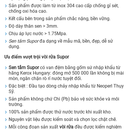
Sản phẩm được làm từ inox 304 cao cấp chống gỉ sét,
chống oxi hóa cao.
Kết cấu bên trong sản phẩm chắc nặng, bền vững.
Độ dày thân sen > 3mm.
Chịu áp lực nước > 1.75Mpa.
Sen tắm Supor
đa dạng về mẫu mã, bền, đẹp, dễ sử
dụng.
Ưu điểm vượt trội
vòi rửa Supor
Sen tắm Supor
có van đệm bằng gốm sứ nhập khẩu từ
hãng Kerox Hungary: đóng mở 500 000 lần không bị mài
mòn, ngăn chặn rò rỉ nước tuyệt đối.
Đặc biệt : Đầu tạo dòng chảy nhập khẩu từ Neoperl Thụy
Sỹ.
Sản phẩm không chứ Chì (Pb) bảo vệ sức khỏe và môi
trường.
100% sản phẩm được thử nước trước khi xuất kho.
Nguyên vật liệu được kiểm soát và chọn lọc chặt chẽ.
Mỗi công đoạn sản xuất
vòi rửa
đều được kiểm nghiệm