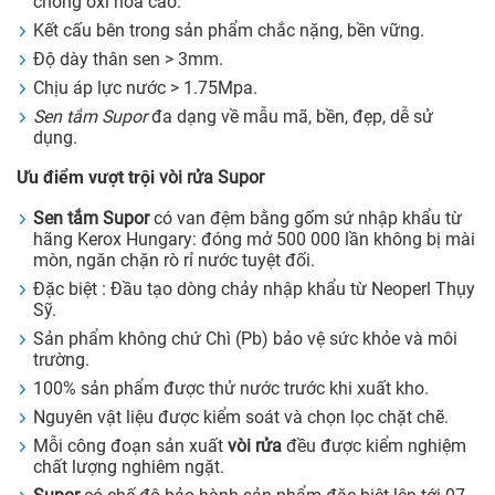
chống oxi hóa cao.
Kết cấu bên trong sản phẩm chắc nặng, bền vững.
Độ dày thân sen > 3mm.
Chịu áp lực nước > 1.75Mpa.
Sen tắm Supor
đa dạng về mẫu mã, bền, đẹp, dễ sử
dụng.
Ưu điểm vượt trội
vòi rửa Supor
Sen tắm Supor
có van đệm bằng gốm sứ nhập khẩu từ
hãng Kerox Hungary: đóng mở 500 000 lần không bị mài
mòn, ngăn chặn rò rỉ nước tuyệt đối.
Đặc biệt : Đầu tạo dòng chảy nhập khẩu từ Neoperl Thụy
Sỹ.
Sản phẩm không chứ Chì (Pb) bảo vệ sức khỏe và môi
trường.
100% sản phẩm được thử nước trước khi xuất kho.
Nguyên vật liệu được kiểm soát và chọn lọc chặt chẽ.
Mỗi công đoạn sản xuất
vòi rửa
đều được kiểm nghiệm
chất lượng nghiêm ngặt.