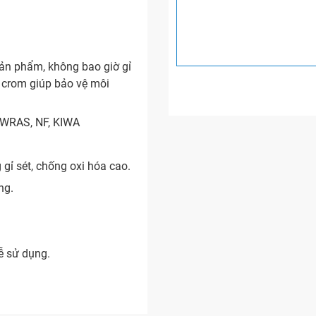
ản phẩm, không bao giờ gỉ
mạ crom giúp bảo vệ môi
WRAS, NF, KIWA
ỉ sét, chống oxi hóa cao.
ng.
ễ sử dụng.
khẩu từ hãng Kerox