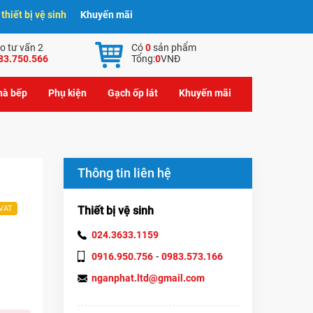
hiết bị vệ sinh
Khuyến mãi
o tư vấn 2
Có
0
sản phẩm
83.750.566
Tổng:
0
VNĐ
nhà bếp
Phụ kiện
Gạch ốp lát
Khuyến mãi
Thông tin liên hệ
Thiết bị vệ sinh
 VAT
024.3633.1159
-
0916.950.756
0983.573.166
nganphat.ltd@gmail.com