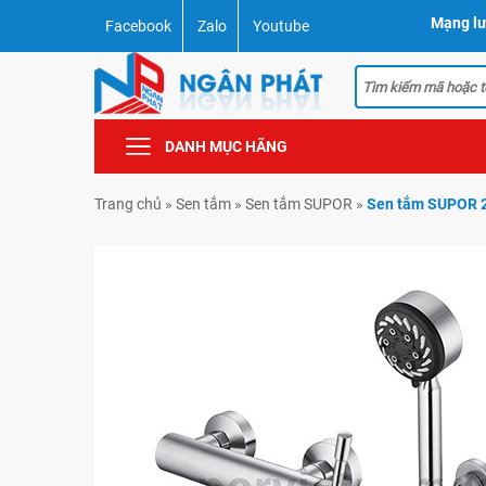
Mạng lư
Facebook
Zalo
Youtube
DANH MỤC HÃNG
Trang chủ
»
Sen tắm
»
Sen tắm SUPOR
»
Sen tắm SUPOR 