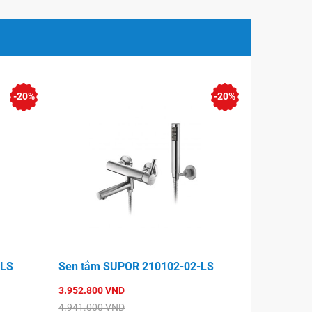
-20%
-20%
-LS
Sen tắm SUPOR 210102-02-LS
3.952.800 VND
4.941.000 VND