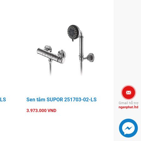
-LS
Sen tắm SUPOR 251703-02-LS
Gmail hỗ trợ
nganphat.ltd
3.973.000 VND