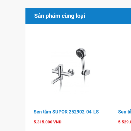
Hungary: đóng mở 500 000 lần không bị mài mò
tuyệt đối.
Sản phẩm cùng loại
Đặc biệt : Đầu tạo dòng chảy nhập khẩu từ Neo
Sản phẩm không chứ Chì (Pb) bảo vệ sức khỏe 
100% sản phẩm được thử nước trước khi xuất 
Nguyên vật liệu được kiểm soát và chọn lọc chặ
Mỗi công đoạn sản xuất
vòi rửa
đều được kiểm
ngặt.
Supor
có chế độ bảo hành sản phẩm đặc biệt lê
Sen tắm SUPOR 252902-04-LS
Sen t
5.315.000 VND
5.529.