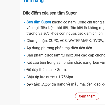
Tính năng
Đặc điểm của sen tắm Supor
Sen tắm Supor
không có hàm lượng chì trong s
với mọi điều kiện thời tiết, đặc biệt là không 
trường và sức khỏe con người, tiết kiệm chi phí.
Chứng nhận: CUPC, ACS, WATERMARK, DVGW, 
Áp dụng phương pháp mạ điện tiên tiến.
Sản phẩm được làm từ inox 304 cao cấp chống g
Kết cấu bên trong sản phẩm chắc nặng, bền vữ
Độ dày thân sen > 3mm.
Chịu áp lực nước > 1.75Mpa.
Sen tắm Supor
đa dạng về mẫu mã, bền, đẹp, d
Ưu điểm vượt trội
vòi rửa Supor
Xem thêm
Sen tắm Supor
có van đệm bằng gốm sứ nhập 