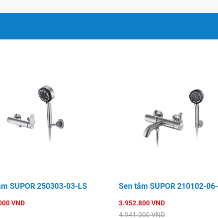
n, ngăn chặn rò rỉ nước
perl Thụy Sỹ.
và môi trường.
kho.
t chẽ.
 nghiệm chất lượng nghiêm
n tới 07 năm.
ắm SUPOR 250303-03-LS
Sen tắm SUPOR 210102-06
000 VND
3.952.800 VND
4.941.000 VND