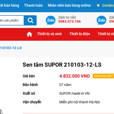
ới bán hàng
Thanh toán
Nhân viên bán hàng online
Combo t
Zalo tư vấn
Zal
0983.573.166
09
Thiết bị vệ sinh
Thiết bị điện
Thiết bị 
210103-12-LS
Sen tắm SUPOR 210103-12-LS
4.832.000 VND
Giá bán
Chưa bao gồm
Bảo hành
07 năm
Xuất xứ
SUPOR made in VN
Vận chuyển
Miễn phí nội thành Hà Nội