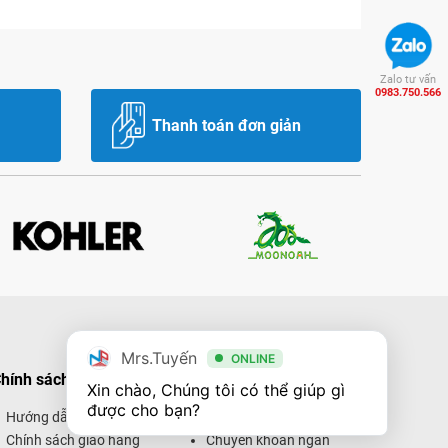
Zalo tư vấn
0983.750.566
Thanh toán đơn giản
Mrs.Tuyến
ONLINE
hính sách mua hàng
Hình thức thanh toán
Xin chào, Chúng tôi có thể giúp gì 
được cho bạn?
Hướng dẫn mua hàng
Thanh toán trực tiếp
Chính sách giao hàng
Chuyển khoản ngân