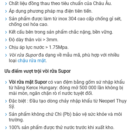
Chất liệu đồng thau theo tiêu chuẩn của Châu Âu.
Áp dụng phương pháp mạ điện tiên tiến.
Sản phẩm được làm từ inox 304 cao cấp chống gỉ sét,
chống oxi hóa cao.
Kết cấu bên trong sản phẩm chắc nặng, bền vững.
Độ dày thân vòi > 3mm.
Chịu áp lực nước > 1.75Mpa.
Vòi rửa Supor
đa dạng về mẫu mã, phù hợp với nhiều
loại
chậu rửa mặt
.
Ưu điểm vượt trội
vòi rửa Supor
Vòi rửa mặt Supor
có van đệm bằng gốm sứ nhập khẩu
từ hãng Kerox Hungary: đóng mở 500 000 lần không bị
mài mòn, ngăn chặn rò rỉ nước tuyệt đối.
Đặc biệt : Đầu tạo dòng chảy nhập khẩu từ Neoperl Thụy
Sỹ.
Sản phẩm không chứ Chì (Pb) bảo vệ sức khỏe và môi
trường.
100% sản phẩm được thử nước trước khi xuất kho.