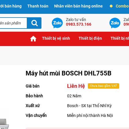
ới bán hàng
Thanh toán
Nhân viên bán hàng online
Combo t
Zalo tư vấn
Zal
0983.573.166
09
Thiết bị vệ sinh
Thiết bị điện
Thiết bị 
Máy hút mùi BOSCH DHL755B
Liên Hệ
Giá bán
Chưa bao gồm VAT
Bảo hành
02 Năm
Xuất xứ
Bosch - SX tại Thổ Nhĩ Kỳ
Vận chuyển
Miễn phí nội thành Hà Nội