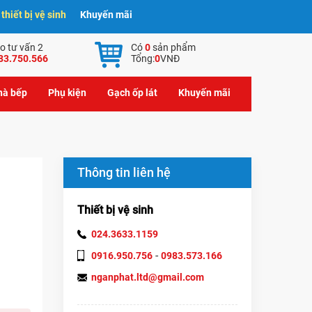
hiết bị vệ sinh
Khuyến mãi
o tư vấn 2
Có
0
sản phẩm
83.750.566
Tổng:
0
VNĐ
nhà bếp
Phụ kiện
Gạch ốp lát
Khuyến mãi
Thông tin liên hệ
Thiết bị vệ sinh
024.3633.1159
-
0916.950.756
0983.573.166
nganphat.ltd@gmail.com