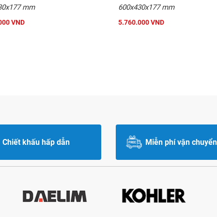
30x177 mm
600x430x177 mm
000 VND
5.760.000 VND
Chiết khấu hấp dẫn
Miễn phí vận chuyển