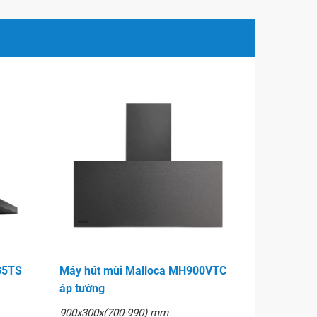
35TS
Máy hút mùi Malloca MH900VTC
áp tường
900x300x(700-990) mm