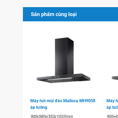
Sản phẩm cùng loại
Máy hút mùi đảo Malloca MH9058
Máy h
áp tường
áp tư
900x580x(553x1033)mm
900x4