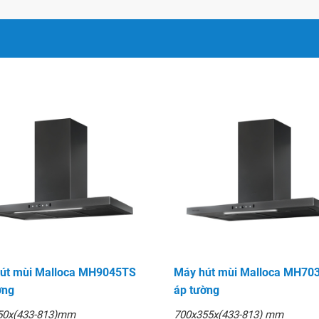
út mùi Malloca MH9045TS
Máy hút mùi Malloca MH70
ờng
áp tường
50x(433-813)mm
700x355x(433-813) mm