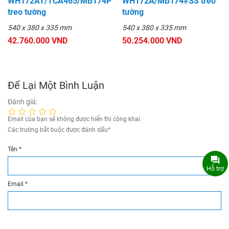
WH172AT/TCA465/MB174P
WH172A/MB174#SS treo
treo tường
tường
540 x 380 x 335 mm
540 x 380 x 335 mm
42.760.000 VND
50.254.000 VND
Để Lại Một Bình Luận
Đánh giá:
Email của bạn sẽ không được hiển thị công khai.
Các trường bắt buộc được đánh dấu
*
Tên
*
Hỗ trợ
Email
*