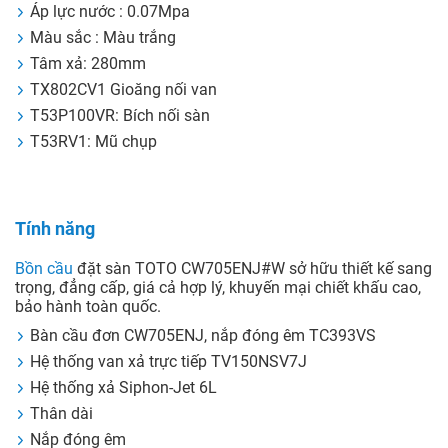
Áp lực nước : 0.07Mpa
Màu sắc : Màu trắng
Tâm xả: 280mm
TX802CV1 Gioăng nối van
T53P100VR: Bích nối sàn
T53RV1: Mũ chụp
Tính năng
Bồn cầu
đặt sàn TOTO CW705ENJ#W sở hữu thiết kế sang
trọng, đẳng cấp, giá cả hợp lý, khuyến mại chiết khấu cao,
bảo hành toàn quốc.
Bàn cầu đơn CW705ENJ, nắp đóng êm TC393VS
Hệ thống van xả trực tiếp TV150NSV7J
Hệ thống xả Siphon-Jet 6L
Thân dài
Nắp đóng êm