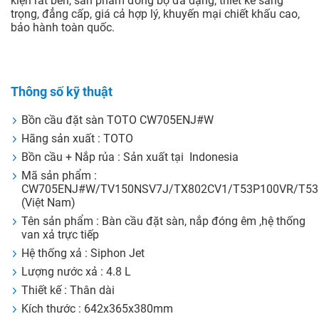
kiện rất bền, sản phẩm đồng bộ đa dạng, thiết kế sang
trọng, đẳng cấp, giá cả hợp lý, khuyến mại chiết khấu cao,
bảo hành toàn quốc.
Thông số kỹ thuật
Bồn cầu đặt sàn TOTO CW705ENJ#W
Hãng sản xuất : TOTO
Bồn cầu + Nắp rủa : Sản xuất tại Indonesia
Mã sản phẩm :
CW705ENJ#W/TV150NSV7J/TX802CV1/T53P100VR/T5
(Việt Nam)
Tên sản phẩm : Bàn cầu đặt sàn, nắp đóng êm ,hệ thống
van xả trực tiếp
Hệ thống xả : Siphon Jet
Lượng nước xả : 4.8 L
Thiết kế : Thân dài
Kích thước : 642x365x380mm