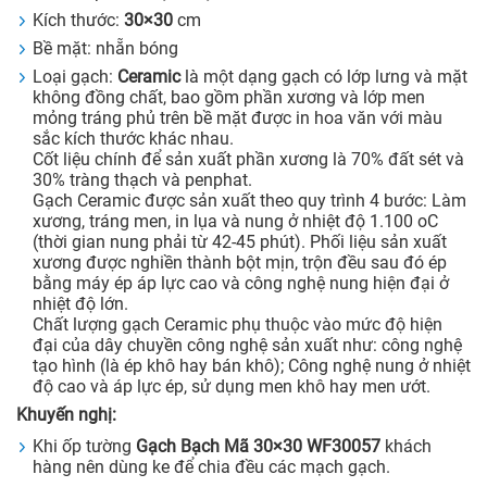
Kích thước:
30×30
cm
Bề mặt: nhẵn bóng
Loại gạch:
Ceramic
là một dạng gạch có lớp lưng và mặt
không đồng chất, bao gồm phần xương và lớp men
mỏng tráng phủ trên bề mặt được in hoa văn với màu
sắc kích thước khác nhau.
Cốt liệu chính để sản xuất phần xương là 70% đất sét và
30% tràng thạch và penphat.
Gạch Ceramic được sản xuất theo quy trình 4 bước: Làm
xương, tráng men, in lụa và nung ở nhiệt độ 1.100 oC
(thời gian nung phải từ 42-45 phút). Phối liệu sản xuất
xương được nghiền thành bột mịn, trộn đều sau đó ép
bằng máy ép áp lực cao và công nghệ nung hiện đại ở
nhiệt độ lớn.
Chất lượng gạch Ceramic phụ thuộc vào mức độ hiện
đại của dây chuyền công nghệ sản xuất như: công nghệ
tạo hình (là ép khô hay bán khô); Công nghệ nung ở nhiệt
độ cao và áp lực ép, sử dụng men khô hay men ướt.
Khuyến nghị:
Khi ốp tường
Gạch Bạch Mã 30×30 WF30057
khách
hàng nên dùng ke để chia đều các mạch gạch.