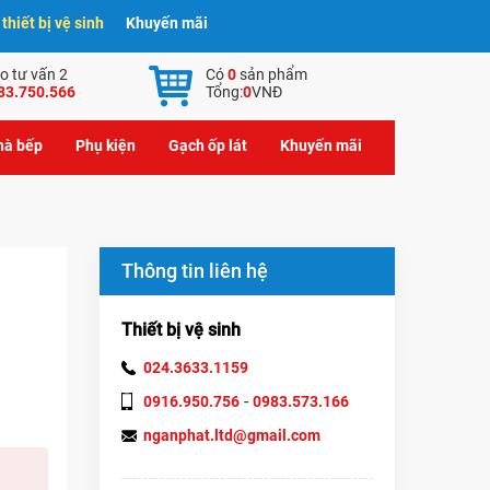
hiết bị vệ sinh
Khuyến mãi
o tư vấn 2
Có
0
sản phẩm
83.750.566
Tổng:
0
VNĐ
nhà bếp
Phụ kiện
Gạch ốp lát
Khuyến mãi
Thông tin liên hệ
Thiết bị vệ sinh
024.3633.1159
-
0916.950.756
0983.573.166
nganphat.ltd@gmail.com