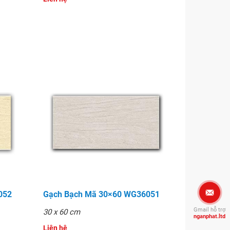
052
Gạch Bạch Mã 30×60 WG36051
Gmail hỗ trợ
30 x 60 cm
nganphat.ltd
Liên hệ