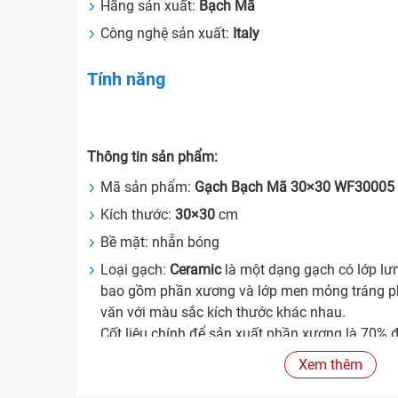
Hãng sản xuất:
Bạch Mã
Công nghệ sản xuất:
Italy
Tính năng
Thông tin sản phẩm:
Mã sản phẩm:
Gạch Bạch Mã 30×30 WF30005
Kích thước:
30×30
cm
Bề mặt: nhẵn bóng
Loại gạch:
Ceramic
là một dạng gạch có lớp lư
bao gồm phần xương và lớp men mỏng tráng ph
văn với màu sắc kích thước khác nhau.
Cốt liệu chính để sản xuất phần xương là 70% đ
và penphat.
Xem thêm
Gạch Ceramic được sản xuất theo quy trình 4 
in lụa và nung ở nhiệt độ 1.100 oC (thời gian n