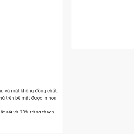
ng và mặt không đồng chất,
ủ trên bề mặt được in hoa
ất sét và 30% tràng thạch
bước: Làm xương, tráng men,
ung phải từ 42-45 phút).