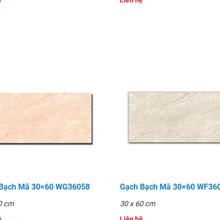
̣
Liên hệ
 Bạch Mã 30×60 WG36058
Gạch Bạch Mã 30×60 WF36
0 cm
30 x 60 cm
̣
Liên hệ