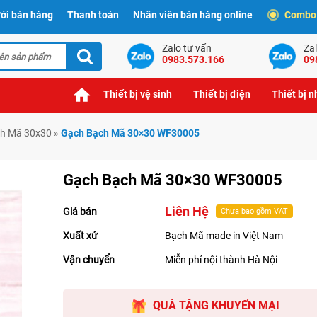
ới bán hàng
Thanh toán
Nhân viên bán hàng online
Combo t
Zalo tư vấn
Zal
0983.573.166
09
Thiết bị vệ sinh
Thiết bị điện
Thiết bị 
h Mã 30x30
»
Gạch Bạch Mã 30×30 WF30005
Gạch Bạch Mã 30×30 WF30005
Liên Hệ
Giá bán
Chưa bao gồm VAT
Xuất xứ
Bạch Mã made in Việt Nam
Vận chuyển
Miễn phí nội thành Hà Nội
QUÀ TẶNG KHUYẾN MẠI