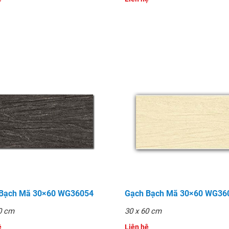
 Bạch Mã 30×60 WG36054
Gạch Bạch Mã 30×60 WG36
0 cm
30 x 60 cm
̣
Liên hệ