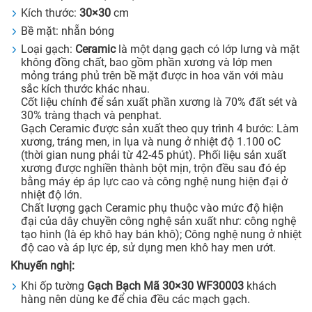
Kích thước:
30×30
cm
Bề mặt: nhẵn bóng
Loại gạch:
Ceramic
là một dạng gạch có lớp lưng và mặt
không đồng chất, bao gồm phần xương và lớp men
mỏng tráng phủ trên bề mặt được in hoa văn với màu
sắc kích thước khác nhau.
Cốt liệu chính để sản xuất phần xương là 70% đất sét và
30% tràng thạch và penphat.
Gạch Ceramic được sản xuất theo quy trình 4 bước: Làm
xương, tráng men, in lụa và nung ở nhiệt độ 1.100 oC
(thời gian nung phải từ 42-45 phút). Phối liệu sản xuất
xương được nghiền thành bột mịn, trộn đều sau đó ép
bằng máy ép áp lực cao và công nghệ nung hiện đại ở
nhiệt độ lớn.
Chất lượng gạch Ceramic phụ thuộc vào mức độ hiện
đại của dây chuyền công nghệ sản xuất như: công nghệ
tạo hình (là ép khô hay bán khô); Công nghệ nung ở nhiệt
độ cao và áp lực ép, sử dụng men khô hay men ướt.
Khuyến nghị:
Khi ốp tường
Gạch Bạch Mã 30×30 WF30003
khách
hàng nên dùng ke để chia đều các mạch gạch.