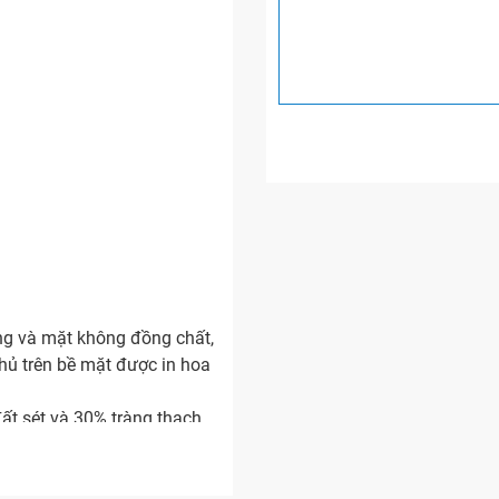
ng và mặt không đồng chất,
ủ trên bề mặt được in hoa
ất sét và 30% tràng thạch
bước: Làm xương, tráng men,
ung phải từ 42-45 phút).