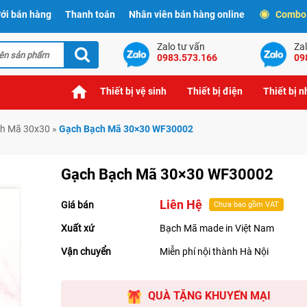
ới bán hàng
Thanh toán
Nhân viên bán hàng online
Combo t
Zalo tư vấn
Zal
0983.573.166
09
Thiết bị vệ sinh
Thiết bị điện
Thiết bị 
h Mã 30x30
»
Gạch Bạch Mã 30×30 WF30002
Gạch Bạch Mã 30×30 WF30002
Liên Hệ
Giá bán
Chưa bao gồm VAT
Xuất xứ
Bạch Mã made in Việt Nam
Vận chuyển
Miễn phí nội thành Hà Nội
QUÀ TẶNG KHUYẾN MẠI