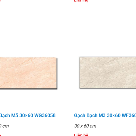
̣
Liên hệ
 Bạch Mã 30×60 WG36058
Gạch Bạch Mã 30×60 WF36
0 cm
30 x 60 cm
̣
Liên hệ