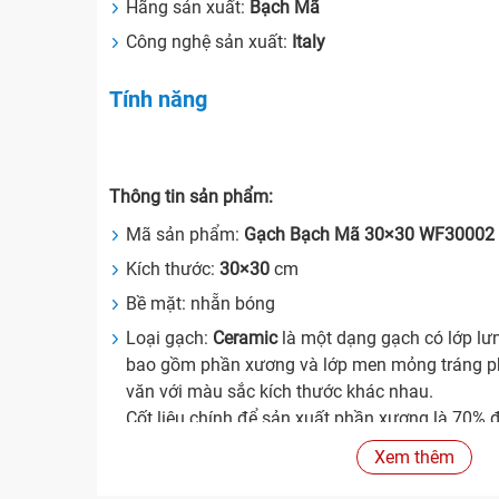
Hãng sản xuất:
Bạch Mã
Công nghệ sản xuất:
Italy
Tính năng
Thông tin sản phẩm:
Mã sản phẩm:
Gạch Bạch Mã 30×30 WF30002
Kích thước:
30×30
cm
Bề mặt: nhẵn bóng
Loại gạch:
Ceramic
là một dạng gạch có lớp lư
bao gồm phần xương và lớp men mỏng tráng ph
văn với màu sắc kích thước khác nhau.
Cốt liệu chính để sản xuất phần xương là 70% đ
và penphat.
Xem thêm
Gạch Ceramic được sản xuất theo quy trình 4 
in lụa và nung ở nhiệt độ 1.100 oC (thời gian n