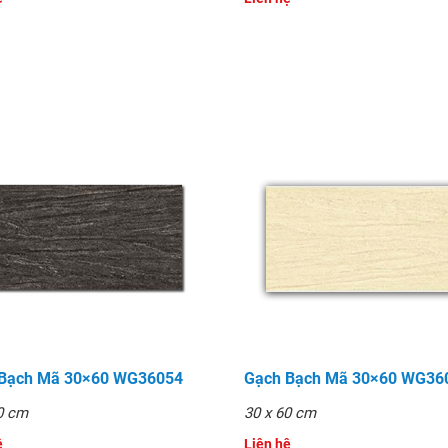
 Bạch Mã 30×60 WG36054
Gạch Bạch Mã 30×60 WG36
0 cm
30 x 60 cm
̣
Liên hệ