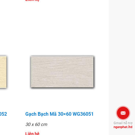
052
Gạch Bạch Mã 30×60 WG36051
Gmail hỗ trợ
30 x 60 cm
nganphat.ltd
Liên hệ