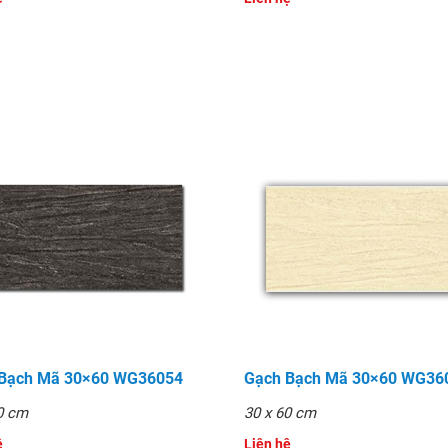
 Bạch Mã 30×60 WG36054
Gạch Bạch Mã 30×60 WG36
0 cm
30 x 60 cm
̣
Liên hệ