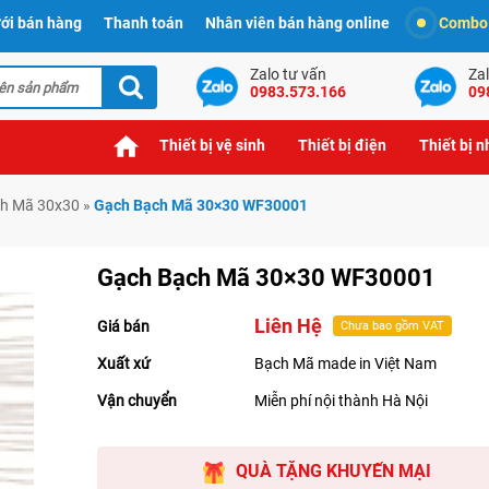
ới bán hàng
Thanh toán
Nhân viên bán hàng online
Combo t
Zalo tư vấn
Zal
0983.573.166
09
Thiết bị vệ sinh
Thiết bị điện
Thiết bị 
h Mã 30x30
»
Gạch Bạch Mã 30×30 WF30001
Gạch Bạch Mã 30×30 WF30001
Liên Hệ
Giá bán
Chưa bao gồm VAT
Xuất xứ
Bạch Mã made in Việt Nam
Vận chuyển
Miễn phí nội thành Hà Nội
QUÀ TẶNG KHUYẾN MẠI