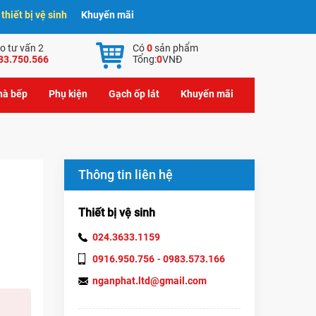
hiết bị vệ sinh
Khuyến mãi
o tư vấn 2
Có
0
sản phẩm
83.750.566
Tổng:
0
VNĐ
nhà bếp
Phụ kiện
Gạch ốp lát
Khuyến mãi
Thông tin liên hệ
Thiết bị vệ sinh
024.3633.1159
-
0916.950.756
0983.573.166
nganphat.ltd@gmail.com