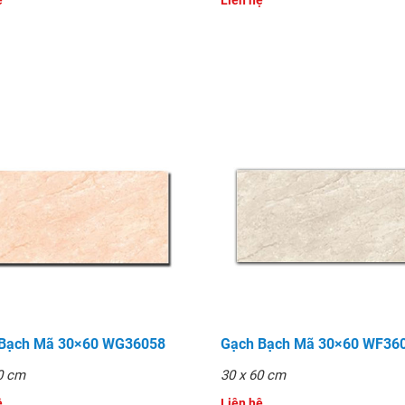
̣
Liên hệ
 Bạch Mã 30×60 WG36058
Gạch Bạch Mã 30×60 WF36
0 cm
30 x 60 cm
̣
Liên hệ