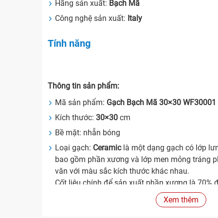
Hãng sản xuất:
Bạch Mã
Công nghệ sản xuất:
Italy
Tính năng
Thông tin sản phẩm:
Mã sản phẩm:
Gạch Bạch Mã 30×30 WF30001
Kích thước:
30×30
cm
Bề mặt: nhẵn bóng
Loại gạch:
Ceramic
là một dạng gạch có lớp lư
bao gồm phần xương và lớp men mỏng tráng ph
văn với màu sắc kích thước khác nhau.
Cốt liệu chính để sản xuất phần xương là 70% đ
và penphat.
Xem thêm
Gạch Ceramic được sản xuất theo quy trình 4 
in lụa và nung ở nhiệt độ 1.100 oC (thời gian n