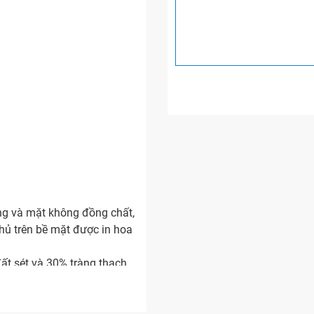
ng và mặt không đồng chất,
ủ trên bề mặt được in hoa
ất sét và 30% tràng thạch
bước: Làm xương, tráng men,
ung phải từ 42-45 phút).