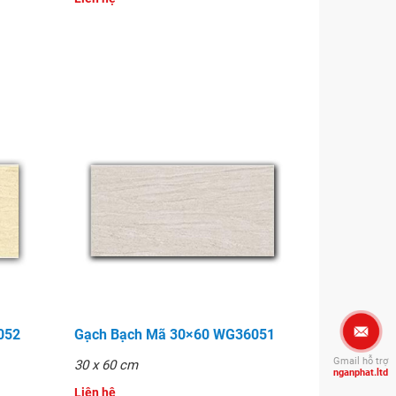
052
Gạch Bạch Mã 30×60 WG36051
Gmail hỗ trợ
30 x 60 cm
nganphat.ltd
Liên hệ