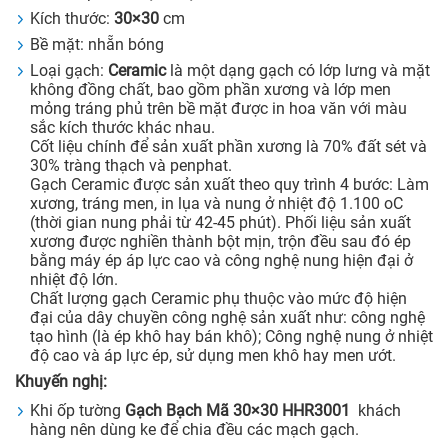
Kích thước:
30×30
cm
Bề mặt: nhẵn bóng
Loại gạch:
Ceramic
là một dạng gạch có lớp lưng và mặt
không đồng chất, bao gồm phần xương và lớp men
mỏng tráng phủ trên bề mặt được in hoa văn với màu
sắc kích thước khác nhau.
Cốt liệu chính để sản xuất phần xương là 70% đất sét và
30% tràng thạch và penphat.
Gạch Ceramic được sản xuất theo quy trình 4 bước: Làm
xương, tráng men, in lụa và nung ở nhiệt độ 1.100 oC
(thời gian nung phải từ 42-45 phút). Phối liệu sản xuất
xương được nghiền thành bột mịn, trộn đều sau đó ép
bằng máy ép áp lực cao và công nghệ nung hiện đại ở
nhiệt độ lớn.
Chất lượng gạch Ceramic phụ thuộc vào mức độ hiện
đại của dây chuyền công nghệ sản xuất như: công nghệ
tạo hình (là ép khô hay bán khô); Công nghệ nung ở nhiệt
độ cao và áp lực ép, sử dụng men khô hay men ướt.
Khuyến nghị:
Khi ốp tường
Gạch Bạch Mã 30×30 HHR3001
khách
hàng nên dùng ke để chia đều các mạch gạch.