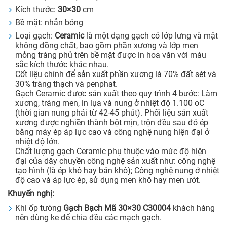
Kích thước:
30×30
cm
Bề mặt: nhẵn bóng
Loại gạch:
Ceramic
là một dạng gạch có lớp lưng và mặt
không đồng chất, bao gồm phần xương và lớp men
mỏng tráng phủ trên bề mặt được in hoa văn với màu
sắc kích thước khác nhau.
Cốt liệu chính để sản xuất phần xương là 70% đất sét và
30% tràng thạch và penphat.
Gạch Ceramic được sản xuất theo quy trình 4 bước: Làm
xương, tráng men, in lụa và nung ở nhiệt độ 1.100 oC
(thời gian nung phải từ 42-45 phút). Phối liệu sản xuất
xương được nghiền thành bột mịn, trộn đều sau đó ép
bằng máy ép áp lực cao và công nghệ nung hiện đại ở
nhiệt độ lớn.
Chất lượng gạch Ceramic phụ thuộc vào mức độ hiện
đại của dây chuyền công nghệ sản xuất như: công nghệ
tạo hình (là ép khô hay bán khô); Công nghệ nung ở nhiệt
độ cao và áp lực ép, sử dụng men khô hay men ướt.
Khuyến nghị:
Khi ốp tường
Gạch Bạch Mã 30×30 C30004
khách hàng
nên dùng ke để chia đều các mạch gạch.