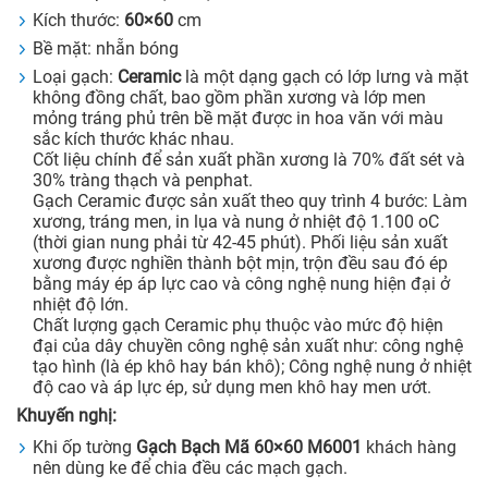
Kích thước:
60×60
cm
Bề mặt: nhẵn bóng
Loại gạch:
Ceramic
là một dạng gạch có lớp lưng và mặt
không đồng chất, bao gồm phần xương và lớp men
mỏng tráng phủ trên bề mặt được in hoa văn với màu
sắc kích thước khác nhau.
Cốt liệu chính để sản xuất phần xương là 70% đất sét và
30% tràng thạch và penphat.
Gạch Ceramic được sản xuất theo quy trình 4 bước: Làm
xương, tráng men, in lụa và nung ở nhiệt độ 1.100 oC
(thời gian nung phải từ 42-45 phút). Phối liệu sản xuất
xương được nghiền thành bột mịn, trộn đều sau đó ép
bằng máy ép áp lực cao và công nghệ nung hiện đại ở
nhiệt độ lớn.
Chất lượng gạch Ceramic phụ thuộc vào mức độ hiện
đại của dây chuyền công nghệ sản xuất như: công nghệ
tạo hình (là ép khô hay bán khô); Công nghệ nung ở nhiệt
độ cao và áp lực ép, sử dụng men khô hay men ướt.
Khuyến nghị:
Khi ốp tường
Gạch Bạch Mã 60×60 M6001
khách hàng
nên dùng ke để chia đều các mạch gạch.