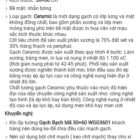
Kích thước:
30×60
cm
Bề mặt: nhẵn bóng
Loại gạch:
Ceramic
là một dạng gạch có lớp lưng và mặt
không đồng chất, bao gồm phần xương và lớp men
mỏng tráng phủ trên bề mặt được in hoa văn với màu
sắc kích thước khác nhau.
Cốt liệu chính để sản xuất phần xương là 70% đất sét và
30% tràng thạch và penphat.
Gạch Ceramic được sản xuất theo quy trình 4 bước: Làm
xương, tráng men, in lụa và nung ở nhiệt độ 1.100 oC
(thời gian nung phải từ 42-45 phút). Phối liệu sản xuất
xương được nghiền thành bột mịn, trộn đều sau đó ép
bằng máy ép áp lực cao và công nghệ nung hiện đại ở
nhiệt độ lớn.
Chất lượng gạch Ceramic phụ thuộc vào mức độ hiện
đại của dây chuyền công nghệ sản xuất như: công nghệ
tạo hình (là ép khô hay bán khô); Công nghệ nung ở nhiệt
độ cao và áp lực ép, sử dụng men khô hay men ướt.
Khuyến nghị:
Khi ốp tường
Gạch Bạch Mã 30×60 WGG3601
khách
hàng nên dùng ke để chia đều các mạch gạch.
Nên sử dụng bột chít mạch ( keo chít mạch) thay cho xi