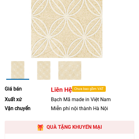
Giá bán
Liên Hệ
Chưa bao gồm VAT
Xuất xứ
Bạch Mã made in Việt Nam
Vận chuyển
Miễn phí nội thành Hà Nội
QUÀ TẶNG KHUYẾN MẠI