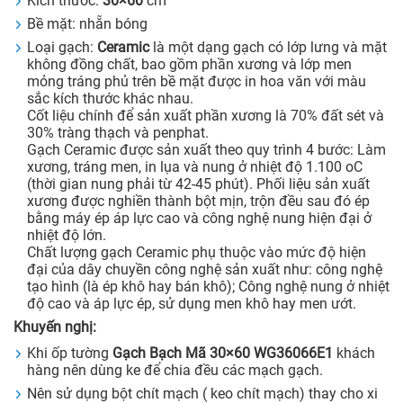
Kích thước:
30×60
cm
Bề mặt: nhẵn bóng
Loại gạch:
Ceramic
là một dạng gạch có lớp lưng và mặt
không đồng chất, bao gồm phần xương và lớp men
mỏng tráng phủ trên bề mặt được in hoa văn với màu
sắc kích thước khác nhau.
Cốt liệu chính để sản xuất phần xương là 70% đất sét và
30% tràng thạch và penphat.
Gạch Ceramic được sản xuất theo quy trình 4 bước: Làm
xương, tráng men, in lụa và nung ở nhiệt độ 1.100 oC
(thời gian nung phải từ 42-45 phút). Phối liệu sản xuất
xương được nghiền thành bột mịn, trộn đều sau đó ép
bằng máy ép áp lực cao và công nghệ nung hiện đại ở
nhiệt độ lớn.
Chất lượng gạch Ceramic phụ thuộc vào mức độ hiện
đại của dây chuyền công nghệ sản xuất như: công nghệ
tạo hình (là ép khô hay bán khô); Công nghệ nung ở nhiệt
độ cao và áp lực ép, sử dụng men khô hay men ướt.
Khuyến nghị:
Khi ốp tường
Gạch Bạch Mã 30×60 WG36066E1
khách
hàng nên dùng ke để chia đều các mạch gạch.
Nên sử dụng bột chít mạch ( keo chít mạch) thay cho xi