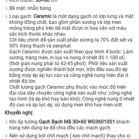
Kích thước:
30×60
cm
Bề mặt: nhẵn bóng
Loại gạch:
Ceramic
là một dạng gạch có lớp lưng và mặt
không đồng chất, bao gồm phần xương và lớp men
mỏng tráng phủ trên bề mặt được in hoa văn với màu
sắc kích thước khác nhau.
Cốt liệu chính để sản xuất phần xương là 70% đất sét và
30% tràng thạch và penphat.
Gạch Ceramic được sản xuất theo quy trình 4 bước: Làm
xương, tráng men, in lụa và nung ở nhiệt độ 1.100 oC
(thời gian nung phải từ 42-45 phút). Phối liệu sản xuất
xương được nghiền thành bột mịn, trộn đều sau đó ép
bằng máy ép áp lực cao và công nghệ nung hiện đại ở
nhiệt độ lớn.
Chất lượng gạch Ceramic phụ thuộc vào mức độ hiện
đại của dây chuyền công nghệ sản xuất như: công nghệ
tạo hình (là ép khô hay bán khô); Công nghệ nung ở nhiệt
độ cao và áp lực ép, sử dụng men khô hay men ướt.
Khuyến nghị:
Khi ốp tường
Gạch Bạch Mã 30×60
WG36010S1
khách
hàng nên dùng ke để chia đều các mạch gạch.
Nên sử dụng bột chít mạch ( keo chít mạch) thay cho xi