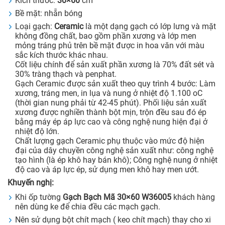
Kích thước:
30×60
cm
Bề mặt: nhẵn bóng
Loại gạch:
Ceramic
là một dạng gạch có lớp lưng và mặt
không đồng chất, bao gồm phần xương và lớp men
mỏng tráng phủ trên bề mặt được in hoa văn với màu
sắc kích thước khác nhau.
Cốt liệu chính để sản xuất phần xương là 70% đất sét và
30% tràng thạch và penphat.
Gạch Ceramic được sản xuất theo quy trình 4 bước: Làm
xương, tráng men, in lụa và nung ở nhiệt độ 1.100 oC
(thời gian nung phải từ 42-45 phút). Phối liệu sản xuất
xương được nghiền thành bột mịn, trộn đều sau đó ép
bằng máy ép áp lực cao và công nghệ nung hiện đại ở
nhiệt độ lớn.
Chất lượng gạch Ceramic phụ thuộc vào mức độ hiện
đại của dây chuyền công nghệ sản xuất như: công nghệ
tạo hình (là ép khô hay bán khô); Công nghệ nung ở nhiệt
độ cao và áp lực ép, sử dụng men khô hay men ướt.
Khuyến nghị:
Khi ốp tường
Gạch Bạch Mã 30×60 W36005
khách hàng
nên dùng ke để chia đều các mạch gạch.
Nên sử dụng bột chít mạch ( keo chít mạch) thay cho xi