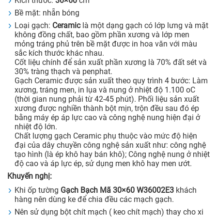
Kích thước:
30×60
cm
Bề mặt: nhẵn bóng
Loại gạch:
Ceramic
là một dạng gạch có lớp lưng và mặt
không đồng chất, bao gồm phần xương và lớp men
mỏng tráng phủ trên bề mặt được in hoa văn với màu
sắc kích thước khác nhau.
Cốt liệu chính để sản xuất phần xương là 70% đất sét và
30% tràng thạch và penphat.
Gạch Ceramic được sản xuất theo quy trình 4 bước: Làm
xương, tráng men, in lụa và nung ở nhiệt độ 1.100 oC
(thời gian nung phải từ 42-45 phút). Phối liệu sản xuất
xương được nghiền thành bột mịn, trộn đều sau đó ép
bằng máy ép áp lực cao và công nghệ nung hiện đại ở
nhiệt độ lớn.
Chất lượng gạch Ceramic phụ thuộc vào mức độ hiện
đại của dây chuyền công nghệ sản xuất như: công nghệ
tạo hình (là ép khô hay bán khô); Công nghệ nung ở nhiệt
độ cao và áp lực ép, sử dụng men khô hay men ướt.
Khuyến nghị:
Khi ốp tường
Gạch Bạch Mã 30×60 W36002E3
khách
hàng nên dùng ke để chia đều các mạch gạch.
Nên sử dụng bột chít mạch ( keo chít mạch) thay cho xi