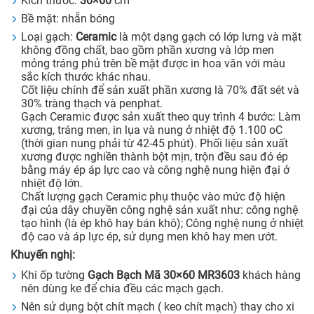
Kích thước:
30×60
cm
Bề mặt: nhẵn bóng
Loại gạch:
Ceramic
là một dạng gạch có lớp lưng và mặt
không đồng chất, bao gồm phần xương và lớp men
mỏng tráng phủ trên bề mặt được in hoa văn với màu
sắc kích thước khác nhau.
Cốt liệu chính để sản xuất phần xương là 70% đất sét và
30% tràng thạch và penphat.
Gạch Ceramic được sản xuất theo quy trình 4 bước: Làm
xương, tráng men, in lụa và nung ở nhiệt độ 1.100 oC
(thời gian nung phải từ 42-45 phút). Phối liệu sản xuất
xương được nghiền thành bột mịn, trộn đều sau đó ép
bằng máy ép áp lực cao và công nghệ nung hiện đại ở
nhiệt độ lớn.
Chất lượng gạch Ceramic phụ thuộc vào mức độ hiện
đại của dây chuyền công nghệ sản xuất như: công nghệ
tạo hình (là ép khô hay bán khô); Công nghệ nung ở nhiệt
độ cao và áp lực ép, sử dụng men khô hay men ướt.
Khuyến nghị:
Khi ốp tường
Gạch Bạch Mã 30×60 MR3603
khách hàng
nên dùng ke để chia đều các mạch gạch.
Nên sử dụng bột chít mạch ( keo chít mạch) thay cho xi