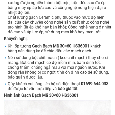
xương được nghiền thành bột mịn, trộn đều sau đó ép
bằng máy ép áp lực cao và công nghệ nung hiện đại ở
nhiệt độ lớn.
Chất lượng gạch Ceramic phụ thuộc vào mức độ hiện
đại của dây chuyền công nghệ sản xuất như: công nghệ
tạo hình (là ép khô hay bán khô); Công nghệ nung ở nhiệt
độ cao và áp lực ép, sử dụng men khô hay men ướt.
Khuyến nghị:
Khi ốp tường
Gạch Bạch Mã 30×60 HS36001
khách
hàng nên dùng ke để chia đều các mạch gạch.
Nên sử dụng bột chít mạch ( keo chít mạch) thay cho xi
măng. Bột chít mạch có độ mềm mịn, bám dính tốt,
chống thấm, chống ngả màu với mọi nguồn nước. Khi
đóng rắn không bị co ngót, tính ổn định cao dễ sử dụng,
bảo quản được lâu.
Qúy khách vui lòng liên hệ số điện thoại
01699.644.033
để được tư vấn trực tiếp và
báo giá tốt
.
Hình ảnh Gạch Bạch Mã 30×60 HS36001