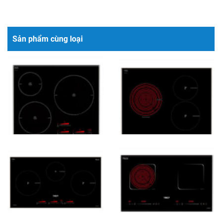
Sản phẩm cùng loại
Bếp điện từ Chef’s EH-
Bếp điện từ Chef’s EH-
IH555 ba từ
MIX545N hỗn hợp
620 x 520 x 60mm
620 x 520 x 60mm
24.500.000 VND
17.990.000 VND