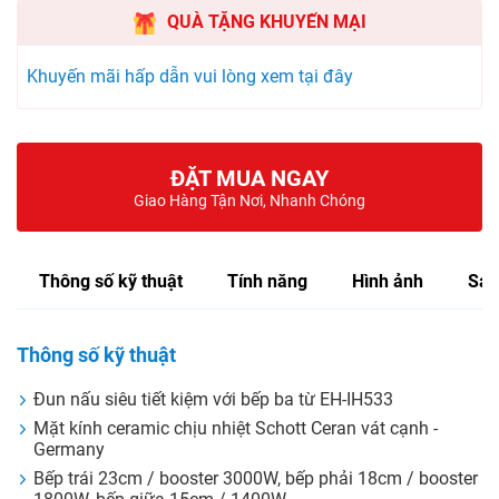
QUÀ TẶNG KHUYẾN MẠI
Khuyến mãi hấp dẫn vui lòng xem tại đây
ĐẶT MUA NGAY
Giao Hàng Tận Nơi, Nhanh Chóng
Thông số kỹ thuật
Tính năng
Hình ảnh
Sản
Thông số kỹ thuật
Đun nấu siêu tiết kiệm với bếp ba từ EH-IH533
Mặt kính ceramic chịu nhiệt Schott Ceran vát cạnh -
Germany
Bếp trái 23cm / booster 3000W, bếp phải 18cm / booster