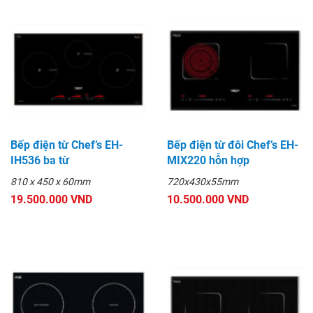
Bếp điện từ Chef’s EH-
Bếp điện từ đôi Chef’s EH-
IH536 ba từ
MIX220 hỗn hợp
810 x 450 x 60mm
720x430x55mm
19.500.000 VND
10.500.000 VND