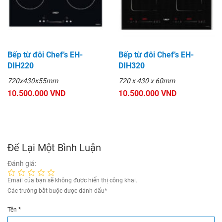
Bếp từ đôi Chef’s EH-
Bếp từ đôi Chef’s EH-
DIH220
DIH320
720x430x55mm
720 x 430 x 60mm
10.500.000 VND
10.500.000 VND
Để Lại Một Bình Luận
Đánh giá:
Email của bạn sẽ không được hiển thị công khai.
Các trường bắt buộc được đánh dấu
*
Tên
*