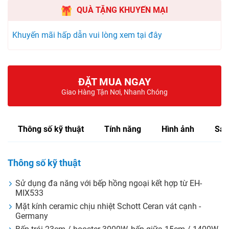
QUÀ TẶNG KHUYẾN MẠI
Khuyến mãi hấp dẫn vui lòng xem tại đây
ĐẶT MUA NGAY
Giao Hàng Tận Nơi, Nhanh Chóng
Thông số kỹ thuật
Tính năng
Hình ảnh
Sản
Thông số kỹ thuật
Sử dụng đa năng với bếp hồng ngoại kết hợp từ EH-
MIX533
Mặt kính ceramic chịu nhiệt Schott Ceran vát cạnh -
Germany