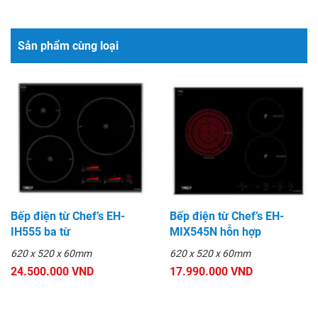
Sản phẩm cùng loại
Bếp điện từ Chef’s EH-
Bếp điện từ Chef’s EH-
IH555 ba từ
MIX545N hỗn hợp
620 x 520 x 60mm
620 x 520 x 60mm
24.500.000 VND
17.990.000 VND