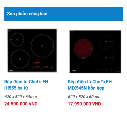
Sản phẩm cùng loại
Bếp điện từ Chef’s EH-
Bếp điện từ Chef’s EH-
IH555 ba từ
MIX545N hỗn hợp
620 x 520 x 60mm
620 x 520 x 60mm
24.500.000 VND
17.990.000 VND