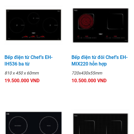
Bếp điện từ Chef’s EH-
Bếp điện từ đôi Chef’s EH-
IH536 ba từ
MIX220 hỗn hợp
810 x 450 x 60mm
720x430x55mm
19.500.000 VND
10.500.000 VND