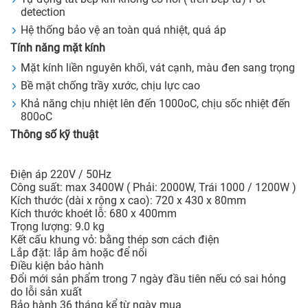
detection
Hệ thống bảo vệ an toàn quá nhiệt, quá áp
Tính năng mặt kính
Mặt kính liền nguyên khối, vát cạnh, màu đen sang trọng
Bề mặt chống trầy xước, chịu lực cao
Khả năng chịu nhiệt lên đến 1000oC, chịu sốc nhiệt đến
800oC
Thông số kỹ thuật
Điện áp 220V / 50Hz
Công suất: max 3400W ( Phải: 2000W, Trái 1000 / 1200W )
Kích thước (dài x rộng x cao): 720 x 430 x 80mm
Kích thước khoét lỗ: 680 x 400mm
Trọng lượng: 9.0 kg
Kết cấu khung vỏ: bằng thép sơn cách điện
Lắp đặt: lắp âm hoặc để nổi
Điều kiện bảo hành
Đổi mới sản phẩm trong 7 ngày đầu tiên nếu có sai hỏng
do lỗi sản xuất
Bảo hành 36 tháng kể từ ngày mua