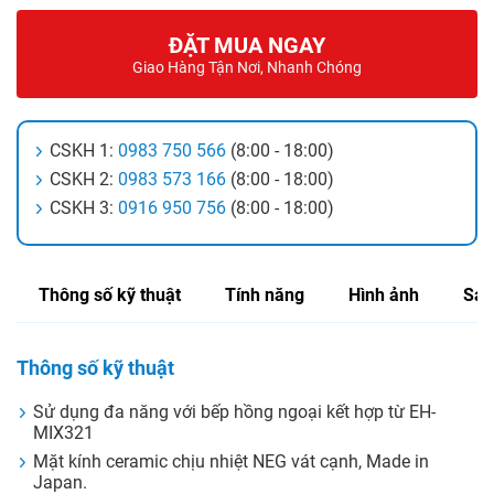
ĐẶT MUA NGAY
Giao Hàng Tận Nơi, Nhanh Chóng
CSKH 1:
0983 750 566
(8:00 - 18:00)
CSKH 2:
0983 573 166
(8:00 - 18:00)
CSKH 3:
0916 950 756
(8:00 - 18:00)
Thông số kỹ thuật
Tính năng
Hình ảnh
Sản
Thông số kỹ thuật
Sử dụng đa năng với bếp hồng ngoại kết hợp từ EH-
MIX321
Mặt kính ceramic chịu nhiệt NEG vát cạnh, Made in
Japan.