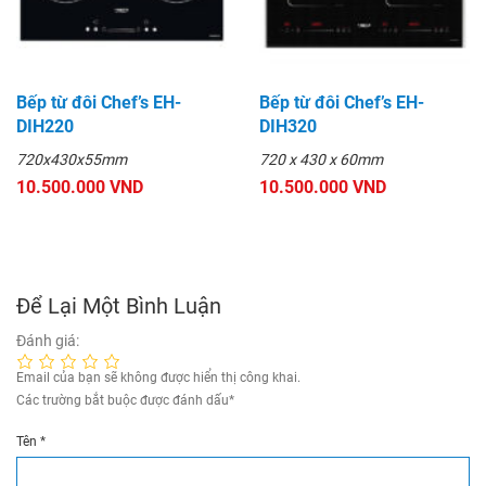
Bếp từ đôi Chef’s EH-
Bếp từ đôi Chef’s EH-
DIH220
DIH320
720x430x55mm
720 x 430 x 60mm
10.500.000 VND
10.500.000 VND
Để Lại Một Bình Luận
Đánh giá:
Email của bạn sẽ không được hiển thị công khai.
Các trường bắt buộc được đánh dấu
*
Tên
*