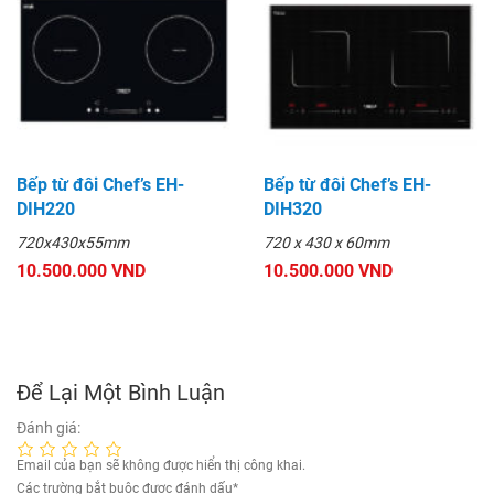
Bếp từ đôi Chef’s EH-
Bếp từ đôi Chef’s EH-
DIH220
DIH320
720x430x55mm
720 x 430 x 60mm
10.500.000 VND
10.500.000 VND
Để Lại Một Bình Luận
Đánh giá:
Email của bạn sẽ không được hiển thị công khai.
Các trường bắt buộc được đánh dấu
*