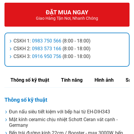
ĐẶT MUA NGAY
Giao Hàng Tận Nơi, Nhanh Chóng
CSKH 1:
0983 750 566
(8:00 - 18:00)
CSKH 2:
0983 573 166
(8:00 - 18:00)
CSKH 3:
0916 950 756
(8:00 - 18:00)
Thông số kỹ thuật
Tính năng
Hình ảnh
Sản
Thông số kỹ thuật
Đun nấu siêu tiết kiệm với bếp hai từ EH-DIH343
Mặt kính ceramic chịu nhiệt Schott Ceran vát cạnh -
Germany
Bếp trái đường kính 22cm / Booster - max 3000W, bếp