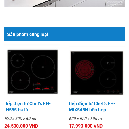
Sản phẩm cùng loại
Bếp điện từ Chef’s EH-
Bếp điện từ Chef’s EH-
IH555 ba từ
MIX545N hỗn hợp
620 x 520 x 60mm
620 x 520 x 60mm
24.500.000 VND
17.990.000 VND