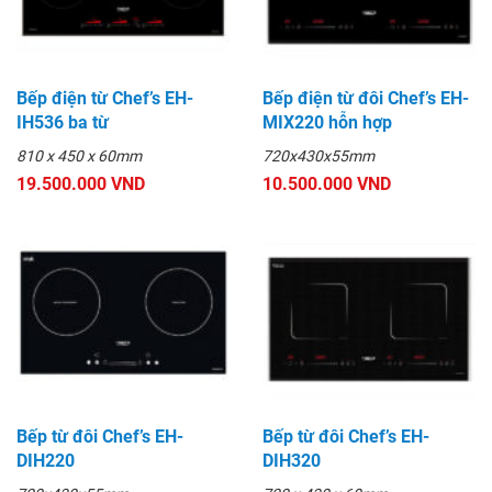
Bếp điện từ Chef’s EH-
Bếp điện từ đôi Chef’s EH-
IH536 ba từ
MIX220 hỗn hợp
810 x 450 x 60mm
720x430x55mm
19.500.000 VND
10.500.000 VND
Bếp từ đôi Chef’s EH-
Bếp từ đôi Chef’s EH-
DIH220
DIH320