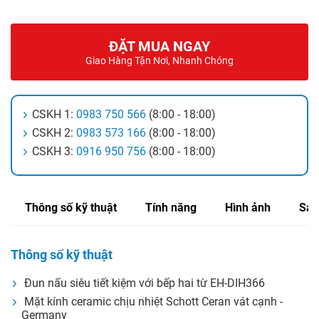
ĐẶT MUA NGAY
Giao Hàng Tận Nơi, Nhanh Chóng
CSKH 1:
0983 750 566
(8:00 - 18:00)
CSKH 2:
0983 573 166
(8:00 - 18:00)
CSKH 3:
0916 950 756
(8:00 - 18:00)
Thông số kỹ thuật
Tính năng
Hình ảnh
Sản
Thông số kỹ thuật
Đun nấu siêu tiết kiệm với bếp hai từ EH-DIH366
Mặt kính ceramic chịu nhiệt Schott Ceran vát cạnh -
Germany