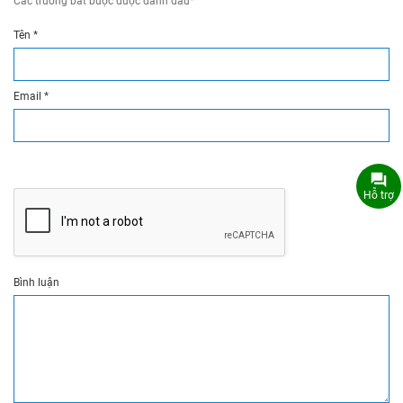
Các trường bắt buộc được đánh dấu
*
Tên
*
Email
*
Hỗ trợ
Bình luận