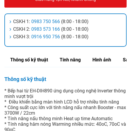
CSKH 1:
0983 750 566
(8:00 - 18:00)
CSKH 2:
0983 573 166
(8:00 - 18:00)
CSKH 3:
0916 950 756
(8:00 - 18:00)
Thông số kỹ thuật
Tính năng
Hình ảnh
Sản
Thông số kỹ thuật
* Bếp hai từ EH-DIH890 ứng dụng công nghệ Inverter thông
minh vượt trội
* Điều khiển bằng màn hình LCD hỗ trợ nhiều tính năng
* Công suất cực lớn với tính năng nấu nhanh Booster - max
3700W / 22cm
* Tính năng nấu thông minh Heat up time Automatic
* Tính năng hâm nóng Warming nhiều mức: 40oC, 70oC và
90oC