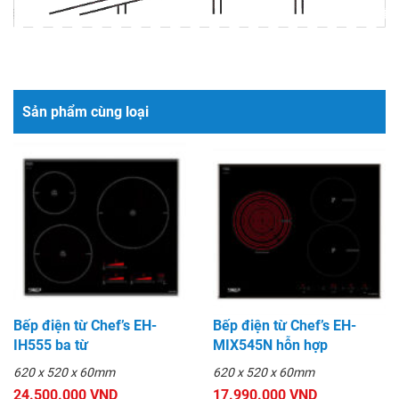
Sản phẩm cùng loại
Bếp điện từ Chef’s EH-
Bếp điện từ Chef’s EH-
IH555 ba từ
MIX545N hỗn hợp
620 x 520 x 60mm
620 x 520 x 60mm
24.500.000 VND
17.990.000 VND