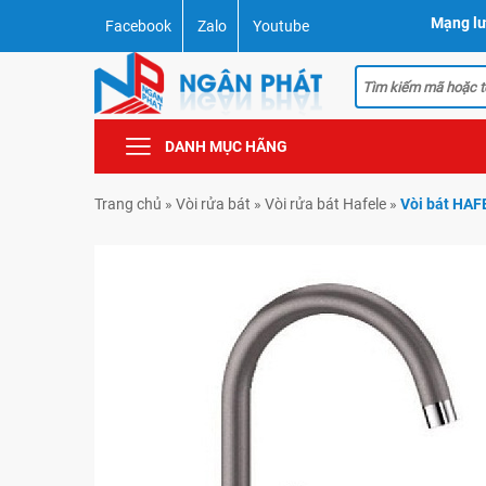
Mạng lư
Facebook
Zalo
Youtube
DANH MỤC HÃNG
Trang chủ
»
Vòi rửa bát
»
Vòi rửa bát Hafele
»
Vòi bát HAF