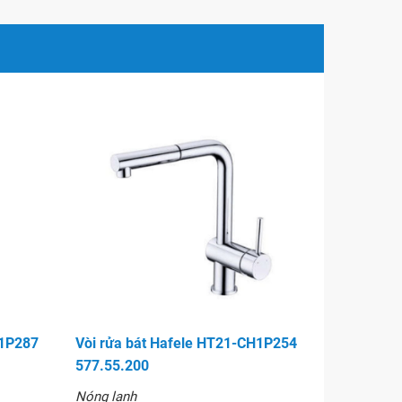
H1P287
Vòi rửa bát Hafele HT21-CH1P254
577.55.200
Nóng lạnh