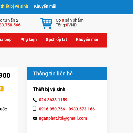
hiết bị vệ sinh
Khuyến mãi
o tư vấn 2
Có
0
sản phẩm
83.750.566
Tổng:
0
VNĐ
nhà bếp
Phụ kiện
Gạch ốp lát
Khuyến mãi
Thông tin liên hệ
.900
Thiết bị vệ sinh
T
024.3633.1159
-
0916.950.756
0983.573.166
Quốc
nganphat.ltd@gmail.com