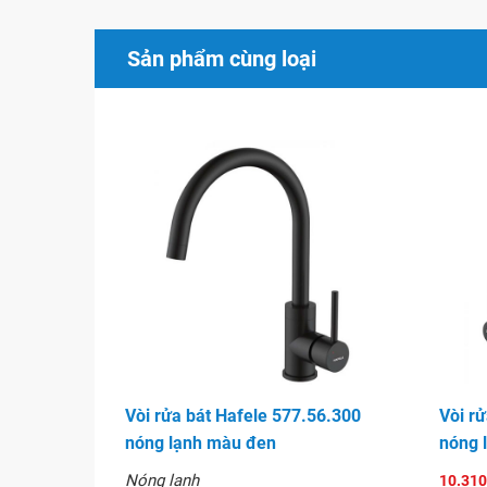
Sản phẩm cùng loại
Vòi bát HAFELE Blancomida 569.07.900
Vòi rửa bát Hafele 577.56.300
Vòi r
nóng lạnh màu đen
nóng 
Nóng lạnh
10.310