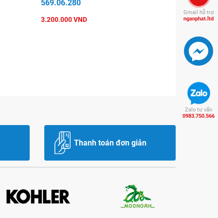
569.06.280
Gmail hỗ trợ
3.200.000 VND
nganphat.ltd
Zalo tư vấn
0983.750.566
Thanh toán đơn giản