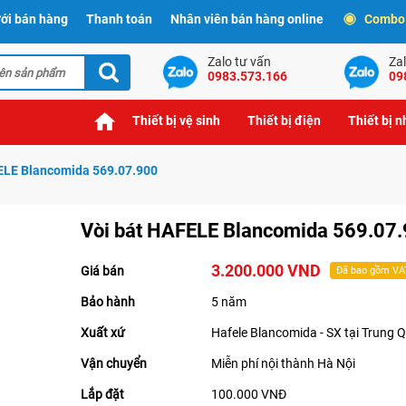
ới bán hàng
Thanh toán
Nhân viên bán hàng online
Combo t
Zalo tư vấn
Zal
0983.573.166
09
Thiết bị vệ sinh
Thiết bị điện
Thiết bị 
ELE Blancomida 569.07.900
Vòi bát HAFELE Blancomida 569.07
3.200.000 VND
Giá bán
Đã bao gồm VA
Bảo hành
5 năm
Xuất xứ
Hafele Blancomida - SX tại Trung 
Vận chuyển
Miễn phí nội thành Hà Nội
Lắp đặt
100.000 VNĐ