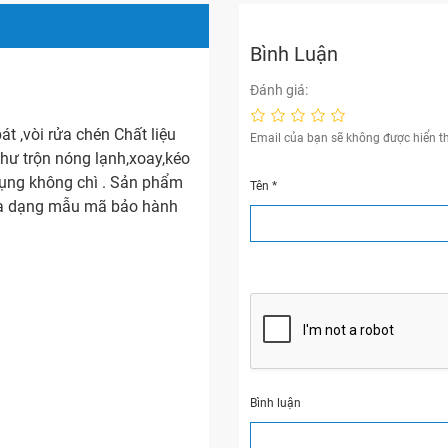
Bình Luận
Đánh giá:
t ,vòi rửa chén Chất liệu
Email của bạn sẽ không được hiển th
hư trộn nóng lạnh,xoay,kéo
 dụng không chì . Sản phẩm
Tên
*
 ,đa dạng mẫu mã bảo hành
Bình luận