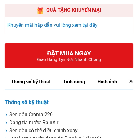
QUÀ TẶNG KHUYẾN MẠI
Khuyến mãi hấp dẫn vui lòng xem tại đây
ĐẶT MUA NGAY
Giao Hàng Tận Nơi, Nhanh Chóng
Thông số kỹ thuật
Tính năng
Hình ảnh
Sản
Thông số kỹ thuật
Sen đầu Croma 220.
Dạng tia nước: RainAir.
Sen đàu có thể điều chỉnh xoay.