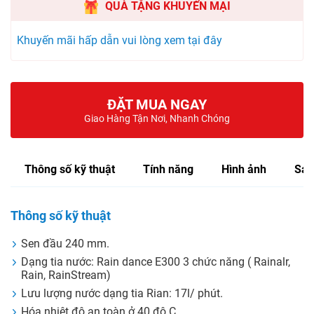
QUÀ TẶNG KHUYẾN MẠI
Khuyến mãi hấp dẫn vui lòng xem tại đây
ĐẶT MUA NGAY
Giao Hàng Tận Nơi, Nhanh Chóng
Thông số kỹ thuật
Tính năng
Hình ảnh
Sản
Thông số kỹ thuật
Sen đầu 240 mm.
Dạng tia nước: Rain dance E300 3 chức năng ( Rainalr,
Rain, RainStream)
Lưu lượng nước dạng tia Rian: 17l/ phút.
Hóa nhiệt độ an toàn ở 40 độ C.