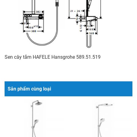
Sen cây tắm HAFELE Hansgrohe 589.51.519
Sản phẩm cùng loại