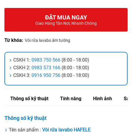
ĐẶT MUA NGAY
Giao Hàng Tận Nơi, Nhanh Chóng
Từ khóa:
Vòi rửa lavabo âm tường
CSKH 1:
0983 750 566
(8:00 - 18:00)
CSKH 2:
0983 573 166
(8:00 - 18:00)
CSKH 3:
0916 950 756
(8:00 - 18:00)
Thông số kỹ thuật
Tính năng
Hình ảnh
Sản
Thông số kỹ thuật
Tên sản phẩm :
Vòi rửa lavabo HAFELE