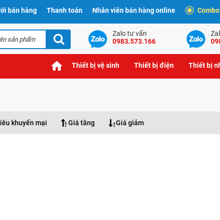
ới bán hàng
Thanh toán
Nhân viên bán hàng online
Combo t
Zalo tư vấn
Zal
0983.573.166
09
Thiết bị vệ sinh
Thiết bị điện
Thiết bị 
iêu khuyến mại
Giá tăng
Giá giảm