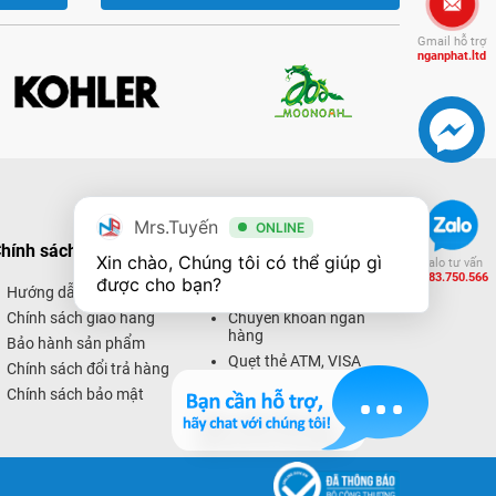
Gmail hỗ trợ
nganphat.ltd
Mrs.Tuyến
ONLINE
hính sách mua hàng
Hình thức thanh toán
Xin chào, Chúng tôi có thể giúp gì 
Zalo tư vấn
0983.750.566
được cho bạn?
Hướng dẫn mua hàng
Thanh toán trực tiếp
Chính sách giao hàng
Chuyển khoản ngân
hàng
Bảo hành sản phẩm
Quẹt thẻ ATM, VISA
Chính sách đổi trả hàng
Thanh toán trực tuyến
Chính sách bảo mật