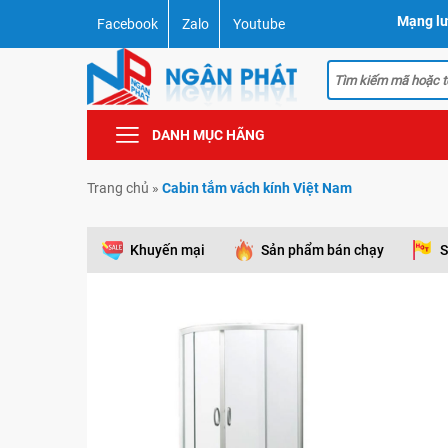
Mạng lư
Facebook
Zalo
Youtube
DANH MỤC HÃNG
Trang chủ
»
Cabin tắm vách kính Việt Nam
Khuyến mại
Sản phẩm bán chạy
S