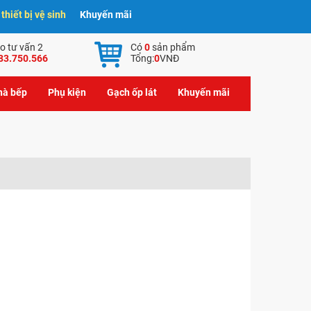
hiết bị vệ sinh
Khuyến mãi
o tư vấn 2
Có
0
sản phẩm
83.750.566
Tổng:
0
VNĐ
nhà bếp
Phụ kiện
Gạch ốp lát
Khuyến mãi