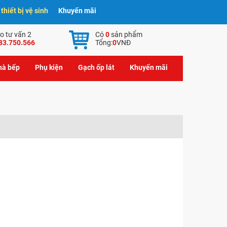
hiết bị vệ sinh
Khuyến mãi
o tư vấn 2
Có
0
sản phẩm
83.750.566
Tổng:
0
VNĐ
nhà bếp
Phụ kiện
Gạch ốp lát
Khuyến mãi