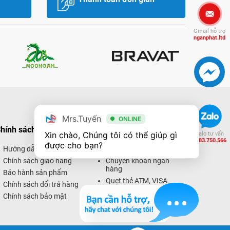
Gmail hỗ trợ
nganphat.ltd
Mrs.Tuyến
ONLINE
hính sách mua hàng
Hình thức thanh toán
Xin chào, Chúng tôi có thể giúp gì 
Zalo tư vấn
0983.750.566
được cho bạn?
Hướng dẫn mua hàng
Thanh toán trực tiếp
Chính sách giao hàng
Chuyển khoản ngân
hàng
Bảo hành sản phẩm
Quẹt thẻ ATM, VISA
Chính sách đổi trả hàng
Thanh toán trực tuyến
Chính sách bảo mật