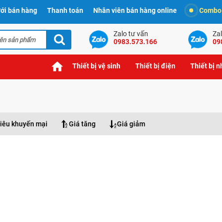
ới bán hàng
Thanh toán
Nhân viên bán hàng online
Combo t
Zalo tư vấn
Zal
0983.573.166
09
Thiết bị vệ sinh
Thiết bị điện
Thiết bị 
iêu khuyến mại
Giá tăng
Giá giảm