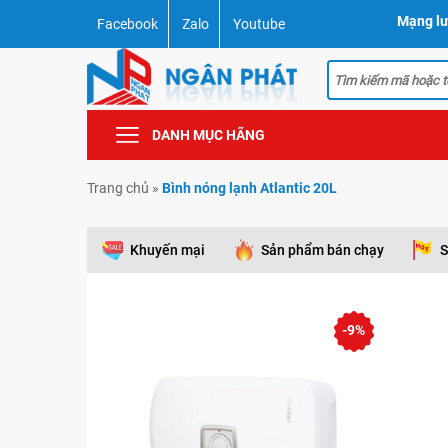
Mạng lư
Facebook
Zalo
Youtube
DANH MỤC HÃNG
Trang chủ
»
Bình nóng lạnh Atlantic 20L
Khuyến mại
Sản phẩm bán chạy
S
-9%