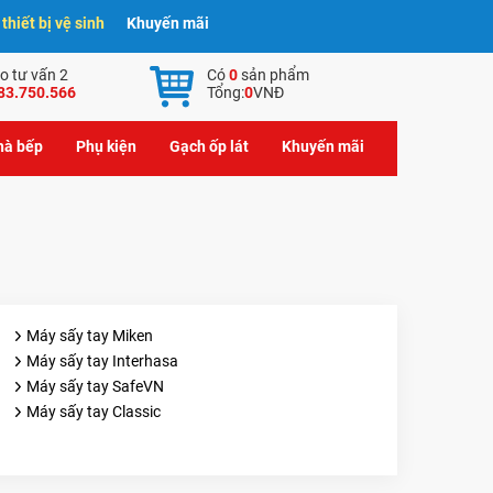
hiết bị vệ sinh
Khuyến mãi
o tư vấn 2
Có
0
sản phẩm
83.750.566
Tổng:
0
VNĐ
nhà bếp
Phụ kiện
Gạch ốp lát
Khuyến mãi
Máy sấy tay Miken
Máy sấy tay Interhasa
Máy sấy tay SafeVN
Máy sấy tay Classic