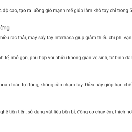
 độ cao, tạo ra luồng gió mạnh mẽ giúp làm khô tay chỉ trong 5 
rường
hiều rác thải, máy sấy tay Interhasa giúp giảm thiểu chi phí vậ
nh tế, nhỏ gọn, phù hợp với nhiều không gian vệ sinh, từ bình d
àn toàn tự động, không cần chạm tay. Điều này giúp hạn chế tố
ghệ tiên tiến, sử dụng vật liệu bền bỉ, động cơ chạy êm, thích
a