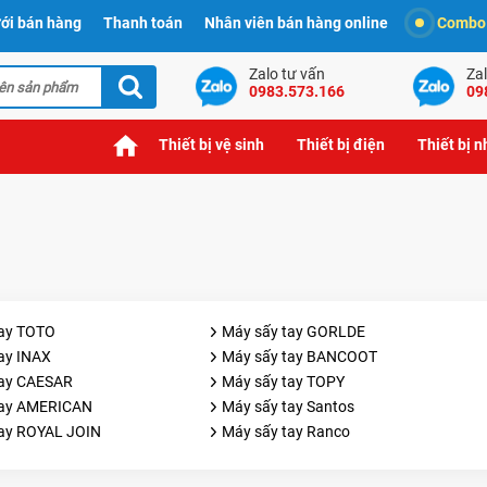
ới bán hàng
Thanh toán
Nhân viên bán hàng online
Combo t
Zalo tư vấn
Zal
0983.573.166
09
Thiết bị vệ sinh
Thiết bị điện
Thiết bị 
tay TOTO
Máy sấy tay GORLDE
ay INAX
Máy sấy tay BANCOOT
tay CAESAR
Máy sấy tay TOPY
tay AMERICAN
Máy sấy tay Santos
tay ROYAL JOIN
Máy sấy tay Ranco