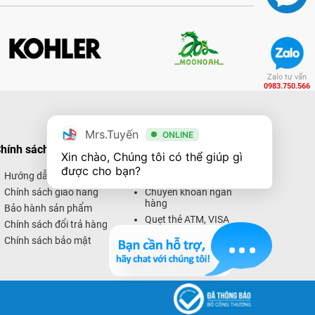
Zalo tư vấn
0983.750.566
Mrs.Tuyến
ONLINE
hính sách mua hàng
Hình thức thanh toán
Xin chào, Chúng tôi có thể giúp gì 
được cho bạn?
Hướng dẫn mua hàng
Thanh toán trực tiếp
Chính sách giao hàng
Chuyển khoản ngân
hàng
Bảo hành sản phẩm
Quẹt thẻ ATM, VISA
Chính sách đổi trả hàng
Thanh toán trực tuyến
Chính sách bảo mật