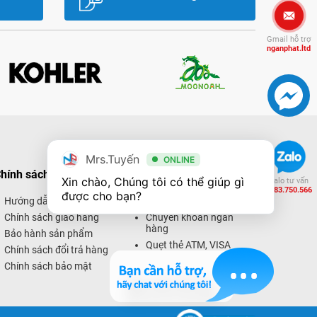
Gmail hỗ trợ
nganphat.ltd
Mrs.Tuyến
ONLINE
hính sách mua hàng
Hình thức thanh toán
Xin chào, Chúng tôi có thể giúp gì 
Zalo tư vấn
0983.750.566
được cho bạn?
Hướng dẫn mua hàng
Thanh toán trực tiếp
Chính sách giao hàng
Chuyển khoản ngân
hàng
Bảo hành sản phẩm
Quẹt thẻ ATM, VISA
Chính sách đổi trả hàng
Thanh toán trực tuyến
Chính sách bảo mật