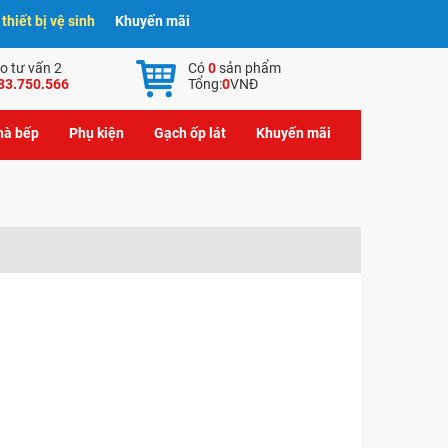
hiết bị vệ sinh
Khuyến mãi
o tư vấn 2
Có
0
sản phẩm
83.750.566
Tổng:
0
VNĐ
nhà bếp
Phụ kiện
Gạch ốp lát
Khuyến mãi