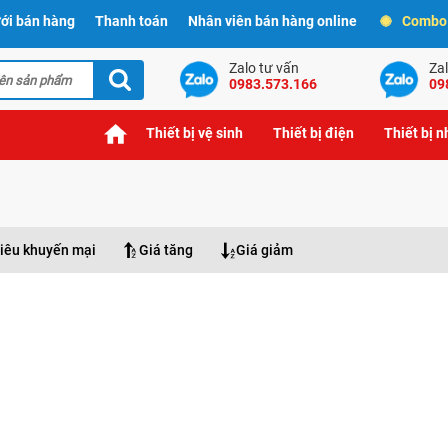
ới bán hàng
Thanh toán
Nhân viên bán hàng online
Combo t
Zalo tư vấn
Zal
0983.573.166
09
Thiết bị vệ sinh
Thiết bị điện
Thiết bị 
iêu khuyến mại
Giá tăng
Giá giảm