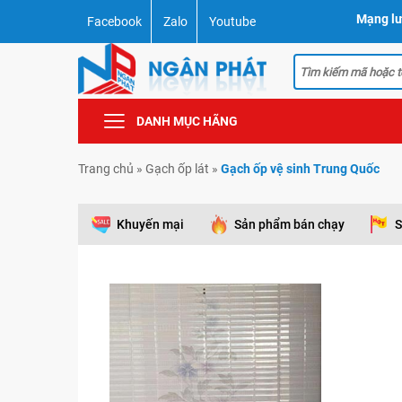
Mạng lư
Facebook
Zalo
Youtube
DANH MỤC HÃNG
Trang chủ
»
Gạch ốp lát
»
Gạch ốp vệ sinh Trung Quốc
Khuyến mại
Sản phẩm bán chạy
S