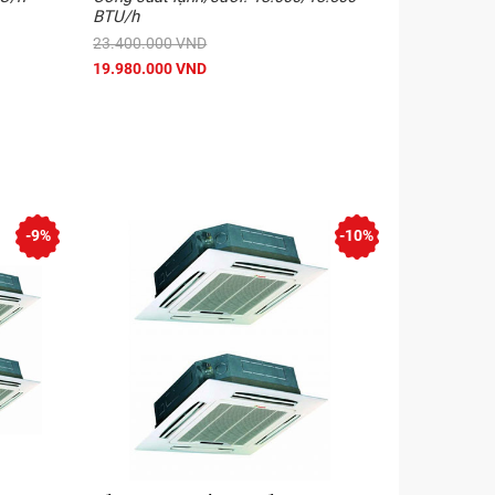
BTU/h
23.400.000 VND
19.980.000 VND
-9%
-10%