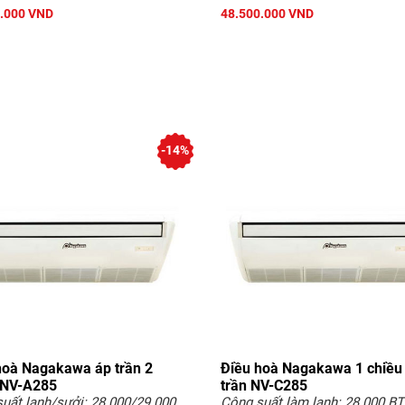
.000 VND
48.500.000 VND
-14%
hoà Nagakawa áp trần 2
Điều hoà Nagakawa 1 chiều
 NV-A285
trần NV-C285
uất lạnh/sưởi: 28.000/29.000
Công suất làm lạnh: 28.000 B