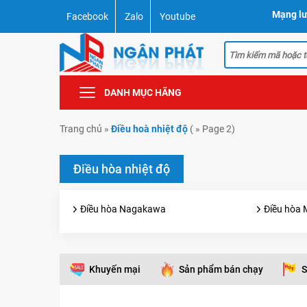
Mạng lư
Facebook
Zalo
Youtube
DANH MỤC HÃNG
Trang chủ
»
Điều hoà nhiệt độ
( » Page 2)
Điều hòa nhiệt độ
Điều hòa Nagakawa
Điều hòa 
Khuyến mại
Sản phẩm bán chạy
S