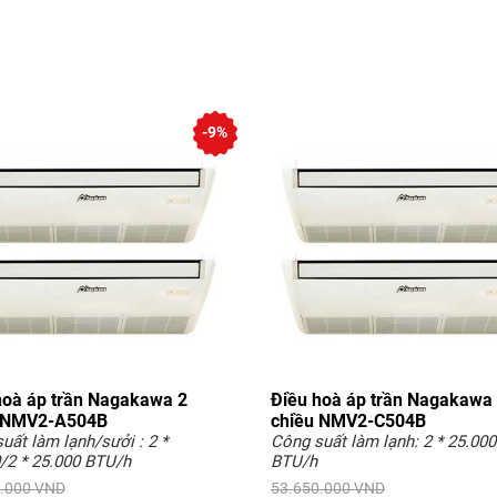
-9%
hoà áp trần Nagakawa 2
Điều hoà áp trần Nagakawa
 NMV2-A504B
chiều NMV2-C504B
uất làm lạnh/sưởi : 2 *
Công suất làm lạnh: 2 * 25.000
/2 * 25.000 BTU/h
BTU/h
.000 VND
53.650.000 VND