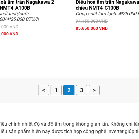
hoà âm trần Nagakawa 2
Điều hoà âm trần Nagakawa
 NMT4-A100B
chiều NMT4-C100B
uất lạnh/sưởi:
Công suất làm lạnh: 4*25.000
00/4*25.000 BTU/h
94.150.000 VND
.000 VND
85.650.000 VND
.000 VND
<
1
2
3
>
ể điều chỉnh nhiệt độ và độ ẩm trong không gian kín. Không chỉ 
ều sản phẩm hiện nay được tích hợp công nghệ inverter giúp ti