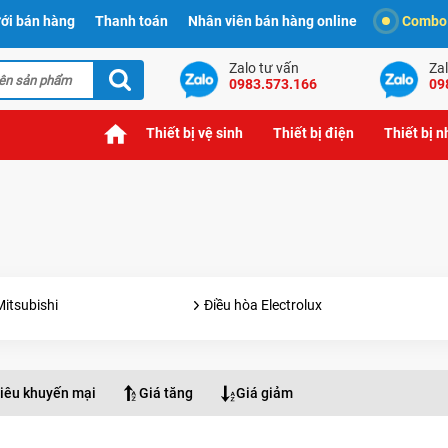
ới bán hàng
Thanh toán
Nhân viên bán hàng online
Combo t
Zalo tư vấn
Zal
0983.573.166
09
Thiết bị vệ sinh
Thiết bị điện
Thiết bị 
Mitsubishi
Điều hòa Electrolux
iêu khuyến mại
Giá tăng
Giá giảm