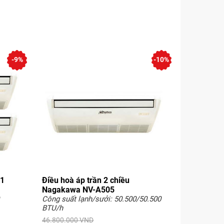
-9%
-10%
 1
Điều hoà áp trần 2 chiều
Nagakawa NV-A505
Công suất lạnh/sưởi: 50.500/50.500
BTU/h
46.800.000 VND