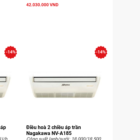
42.030.000 VND
-14%
-14%
 áp
Điều hoà 2 chiều áp trần
Nagakawa NV-A185
TU/h
Công suất lạnh/sưởi: 18.000/18.500