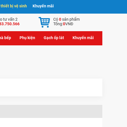
hiết bị vệ sinh
Khuyến mãi
o tư vấn 2
Có
0
sản phẩm
83.750.566
Tổng:
0
VNĐ
nhà bếp
Phụ kiện
Gạch ốp lát
Khuyến mãi