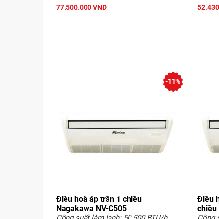
77.500.000 VND
52.430
-11%
Điều hoà áp trần 1 chiều
Điều 
Nagakawa NV-C505
chiều
Công suất làm lạnh: 50.500 BTU/h
Công s