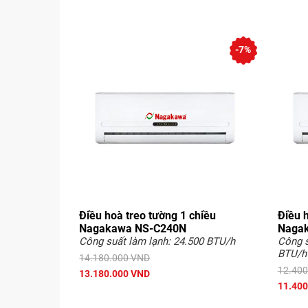
-7%
Điều hoà treo tường 1 chiều
Điều h
Nagakawa NS-C240N
Naga
Công suất làm lạnh: 24.500 BTU/h
Công s
BTU/h
14.180.000 VND
12.400
13.180.000 VND
11.400