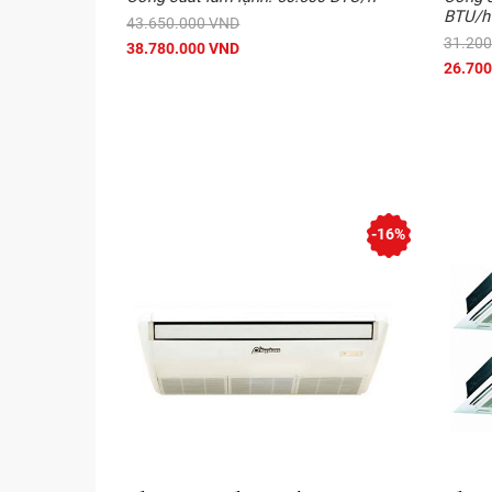
BTU/h
43.650.000 VND
31.200
38.780.000 VND
26.700
-16%