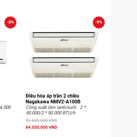
-8%
-9%
Điều hòa áp trần 2 chiều
Nagakawa NMV2-A100B
4.500
Công suất làm lạnh/sưởi : 2 *
50.000/2 * 50.000 BTU/h
92.600.000 VND
84.050.000 VND