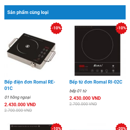
Sản phẩm cùng loại
-10%
-10%
Bếp điện đơn Romal RE-
Bếp từ đơn Romal RI-02C
01C
bếp 01 từ
01 hồng ngoại
2.430.000 VND
2.700.000 VND
2.430.000 VND
2.700.000 VND
-10%
-20%