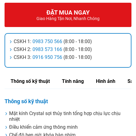
ĐẶT MUA NGAY
Giao Hàng Tận Nơi, Nhanh Chóng
CSKH 1:
0983 750 566
(8:00 - 18:00)
CSKH 2:
0983 573 166
(8:00 - 18:00)
CSKH 3:
0916 950 756
(8:00 - 18:00)
Thông số kỹ thuật
Tính năng
Hình ảnh
Sản
Thông số kỹ thuật
Mặt kính Crystal sợi thủy tinh tổng hợp chịu lực chịu
nhiệt
Điều khiển cảm ứng thông minh
Chế độ hẹn giờ, khóa bàn phím