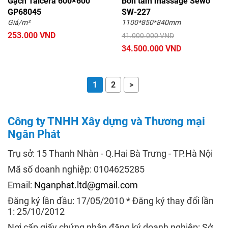
Gạch Taicera 600×600
Bồn tắm massage Sewo
GP68045
SW-227
Giá/m²
1100*850*840mm
253.000 VND
41.000.000 VND
34.500.000 VND
1
2
>
Công ty TNHH Xây dựng và Thương mại
Ngân Phát
Trụ sở: 15 Thanh Nhàn - Q.Hai Bà Trưng - TP.Hà Nội
Mã số doanh nghiệp: 0104625285
Email:
Nganphat.ltd@gmail.com
Đăng ký lần đầu: 17/05/2010 * Đăng ký thay đổi lần
1: 25/10/2012
Nơi cấp giấy chứng nhận đăng ký doanh nghiệp: Sở