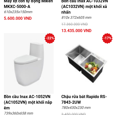
Máy xịt cồn tự động Miken
Bồn cầu Inax AC-1032VN
MKXC-5000-A
(AC1032VN) một khối xả
610x235x150mm
nhấn
810x 372x605 mm
5.600.000 VND
17.360.000 VND
13.435.000 VND
-22%
-17%
Bồn cầu Inax AC-1052VN
Chậu rửa bát Rapido RS-
(AC1052VN) một khối nắp
7843-2UW
êm
780x430x230 mm
739x360x658 mm
3.450.000 VND