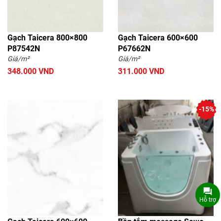
Gạch Taicera 800×800
Gạch Taicera 600×600
P87542N
P67662N
Giá/m²
Giá/m²
348.000 VND
311.000 VND
-15%
Hỗ trợ