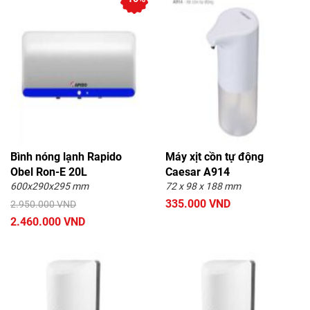
Bình nóng lạnh Rapido
Máy xịt cồn tự động
Obel Ron-E 20L
Caesar A914
600x290x295 mm
72 x 98 x 188 mm
335.000 VND
2.950.000 VND
2.460.000 VND